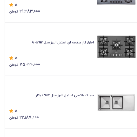
5
31,383,000
تومان
اجاق گاز صفحه ای استیل البرز مدل G-5913
5
75,020,000
تومان
سینک باکسی استیل البرز مدل 952 توکار
5
22,187,000
تومان