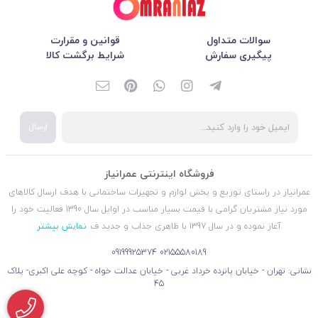
سوالات متداول
قوانین و مقرارت
پیگیری سفارش
شرایط برگشت کالا
ارسال
فروشگاه اینترنتی عمرانیاز
عمرانیاز در راستای توزیع و پخش لوازم و تجهیزات ساختمانی با هدف ارسال کالاهای
مورد نیاز مشتریان گرامی با قیمت بسیار مناسب در اوایل سال 1390 فعالیت خود را
آغاز نموده و در سال 1397 با ظاهری جذاب و جدید ف
نمایش بیشتر
09199925374
02155580189
نشانی: تهران - خیابان پانزده خرداد غربی - خیابان عدالت خواه - کوچه علی اکبری- پلاک
45