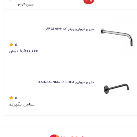
13%
3,790,000
بازوی دیواری ویترا کد A4565226
5
8,500,000
تومان
بازوی دیواری ROCA کد A5B0250NM0
5
تماس بگیرید