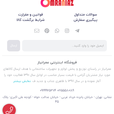
سوالات متداول
قوانین و مقرارت
پیگیری سفارش
شرایط برگشت کالا
ارسال
فروشگاه اینترنتی عمرانیاز
عمرانیاز در راستای توزیع و پخش لوازم و تجهیزات ساختمانی با هدف ارسال کالاهای
مورد نیاز مشتریان گرامی با قیمت بسیار مناسب در اوایل سال 1390 فعالیت خود را
آغاز نموده و در سال 1397 با ظاهری جذاب و جدید ف
نمایش بیشتر
09199925374
02155580189
نشانی: تهران - خیابان پانزده خرداد غربی - خیابان عدالت خواه - کوچه علی اکبری- پلاک
45