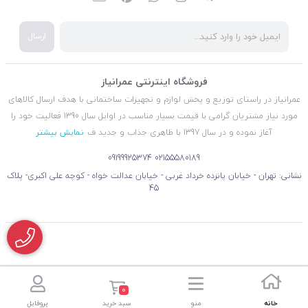
ارسال
فروشگاه اینترنتی عمرانیاز
عمرانیاز در راستای توزیع و پخش لوازم و تجهیزات ساختمانی با هدف ارسال کالاهای
مورد نیاز مشتریان گرامی با قیمت بسیار مناسب در اوایل سال 1390 فعالیت خود را
آغاز نموده و در سال 1397 با ظاهری جذاب و جدید ف
نمایش بیشتر
09199925374
02155580189
نشانی: تهران - خیابان پانزده خرداد غربی - خیابان عدالت خواه - کوچه علی اکبری- پلاک
45
0
خانه
منو
سبد خرید
پروفایل