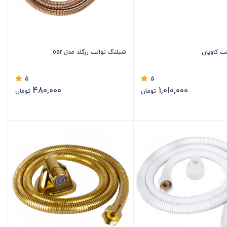
ت کاویان
شیلنگ توالت رزگلد مدل oar
5
5
480,000
1,010,000
تومان
تومان