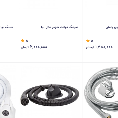
یی راسان
شیلنگ توالت شودر مدل لیا
شلنگ توال
5
5
2,000,000
1,380,000
تومان
تومان