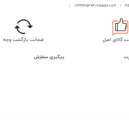
|
09199925374
02155580189
|
ت کالای اصل
ضمانت بازگشت وجه
رت
پیگیری سفارش