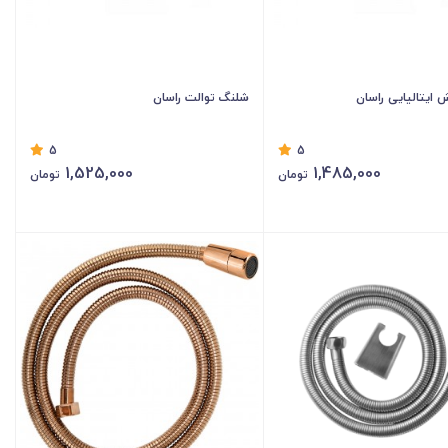
ایتالیایی راسان
شلنگ توالت راسان
5
5
1,525,000
1,485,000
تومان
تومان