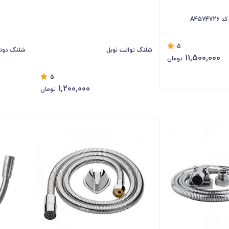
A457
5
شلنگ توالت نوبل
شلنگ دوش 
11,500,000
تومان
5
1,200,000
تومان