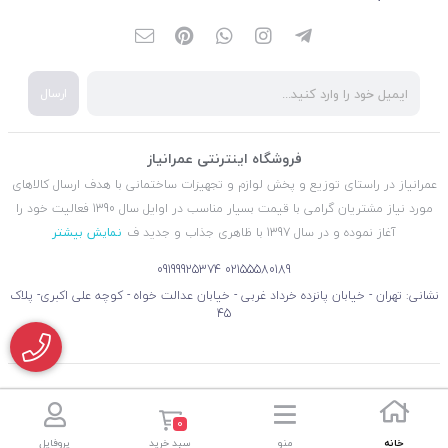
ارسال
فروشگاه اینترنتی عمرانیاز
عمرانیاز در راستای توزیع و پخش لوازم و تجهیزات ساختمانی با هدف ارسال کالاهای
مورد نیاز مشتریان گرامی با قیمت بسیار مناسب در اوایل سال 1390 فعالیت خود را
آغاز نموده و در سال 1397 با ظاهری جذاب و جدید ف
نمایش بیشتر
09199925374
02155580189
نشانی: تهران - خیابان پانزده خرداد غربی - خیابان عدالت خواه - کوچه علی اکبری- پلاک
45
0
خانه
منو
سبد خرید
پروفایل