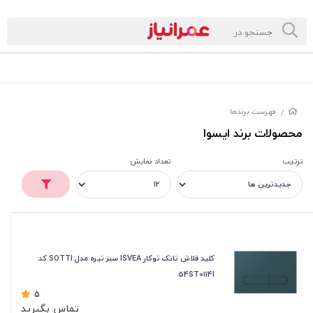
فهرست برندها
/
محصولات برند ایسوا
ترتیب
تعداد نمایش
کلید فلاش تانک توکار ISVEA سبز تیره مدل SOTTI کد
54ST0114I
5
تماس بگیرید