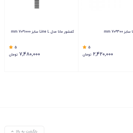
 300*70 mm
کفشور مانا مدل Line L سایز 1000*70 mm
5
5
7,480,000
2,420,000
تومان
تومان
بازگشت به بالا