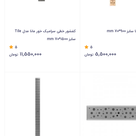
 900*70 mm
کفشور خطی سرامیک خور مانا مدل Tile
سایز 1500*70 mm
5
5
11,550,000
5,500,000
تومان
تومان