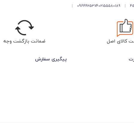
|
09199925374
02155580189
|
ت کالای اصل
ضمانت بازگشت وجه
رت
پیگیری سفارش