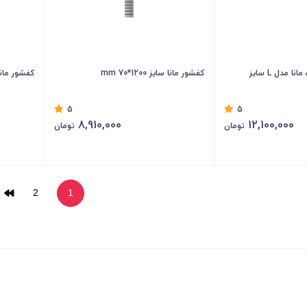
کفشور خطی مشبک مانا مدل L سایز
کفشور مانا سایز 1200*70 mm
کفشور مانا سایز
5
5
8,910,000
12,100,000
تومان
تومان
2
1