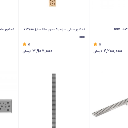
کفشور خطی سرامیک خور مانا سایز 600*70
کفشور مانا سایز
mm
5
5
3,905,000
2,200,000
تومان
تومان