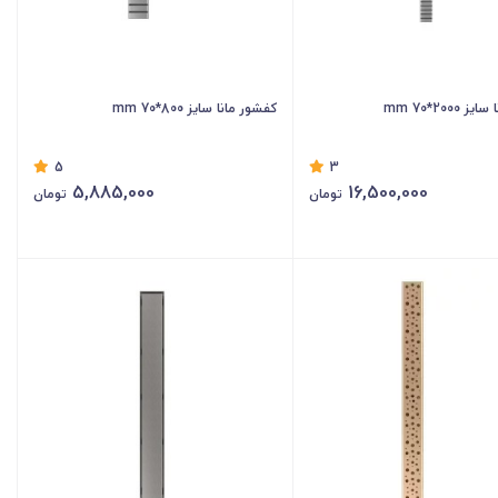
2000*70 mm
کفشور مانا سایز 800*70 mm
5
3
5,885,000
16,500,000
تومان
تومان