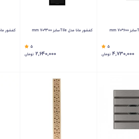
کفشور مانا مدل Tileسایز 300*70 mm
کفشور مانا سایز 
5
5
2,640,000
4,730,000
تومان
تومان