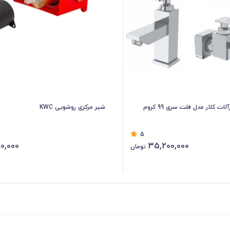
شیر مرکزی روشویی KWC
5
80,000
35,200,000
تومان