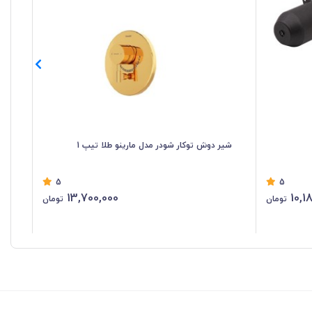
شیر دوش توکار شودر مدل مارینو طلا تیپ 1
شی
5
5
13,700,000
10,1
تومان
تومان