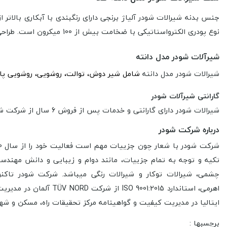
جنس بدنه شیرالات شودر
آلیاژ برنجی دارای رنگبندی با آبکاری بالاتر ا
نوع پودری الکترواستاتیکی با ضخامت بیش از 100 میکرون است. طراحی شیرالات روکار شودر مدل دانته به سبک مدرن
شیرآلات شودر مدل دانته
شیرالات
شودر
مدل دانته
شامل شیر دوش، توالت، روشویی، روشویی پای
گارانتی شیرآلات شودر
شیرالات شودر دارای گارانتی و خدمات پس از فروش 6 سال از شرکت شودر در سرتاسر کشور است.
درباره شرکت شودر
شرکت شودر با شعار چون جزییات مهم است فعالیت خود را از سال 1370 در زمینه تولید و عرضه
تکیه و توجه به تمام جزییات، مانند دوام و زیبایی و دانش مهندسی،
چشمی، شیرالات توکار و شیرالات رنگی میباشد. شرکت شودر تاکنون
اهرمی، استاندارد ISO 9001:2015 از شرکت TÜV NORD آلمان در مدیریت کیفیت،
ایتالیا در مدیریت کیفیت و
گواهینامه مرکز تحقیقات راه، مسکن و شه
برچسبها :