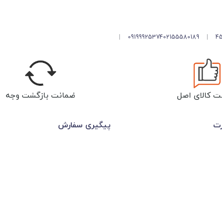
|
09199925374
02155580189
|
ت کالای اصل
ضمانت بازگشت وجه
رت
پیگیری سفارش