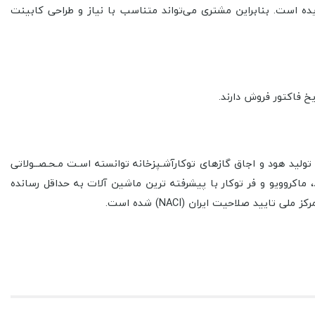
و صورت لگن چپ و لگن راست با ظرفیت لگن 54 لیتر تولید گردیده است. بنابراین مشتری می‌تواند متناسب با نیاز و طراحی کابینت
لید هود و اجاق گازهای توکارآشـپزخانه توانسته اسـت مـحـصــولاتی
 ماکروویو و فر توکار با پیشرفته ترین ماشین آلات به حداقل رسانده