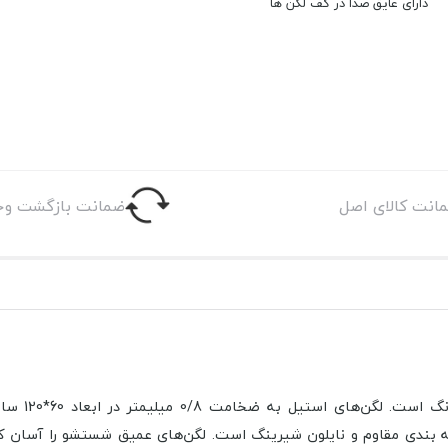
دارای عایق صدا در کف لگن ها
انت کالای اصل
ضمانت بازگشت وج
است. لگن‌های استیل به ضخامت 0/8 میلیمتر در ابعاد
60*120 سانتی متر
لگن‌های عمیق شستشو را آسان کرد