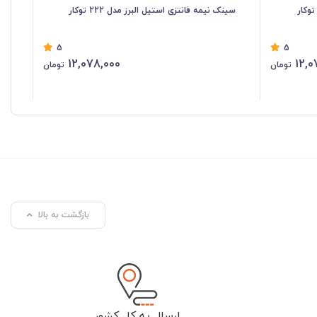
سینک نیمه فانتزی استیل البرز مدل 222 توکار
سین
5
5
12,078,000
12,0
تومان
تومان
بازگشت به بالا
ارسال به کل کشور