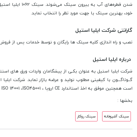
شدن قطره‌های آب به بیرون سینک می‌شوند.
خود، بهترین سینک با جهت مورد نظر را انتخاب نماید.
گارانتی شرکت ایلیا استیل
نصب و راه اندازی کلیه سینک ها رایگان و توسط خدمات پس از فروش ایلیا استیل انجام میشود. همه سی
درباره ایلیا استیل
شرکت ایلیا استیل به عنوان يكـی از پيشگامان واردات ورق های استنل
گــوناگـــون با كيفيتی مطلوب توليد و عرضه بازار نمايد. شرکت ایلی
است همچنین موفق به اخذ استاندارد CE اروپا ، ISO9001، ISO10004، ISO 14001 ،ISO45001 و دارنده گواهینامه استاندارد ISO17025 آکرودیته از مرکز ملی تایید صلاحیت ایران (NACI) شده است.
بخشها :
سینک آشپزخانه
سینک روکار