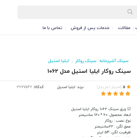
مقالات
خدمات پس از فروش
تماس با ما
سینک آشپزخانه
سینک روکار
ایلیا استیل
/
/
سینک روکار ایلیا استیل مدل 1062
برند:
ایلیا استیل
کدکالا:
5
(
امتیاز
1
خریدار
)
☑ ورق سینک 1062 روکار ایلیا استیل
ابعاد محصول :60 * 120 سانتیمتر
نوع نصب : روکار
عمق لگن : 22سانتیمتر
ظرفیت لگن :54 لیتر