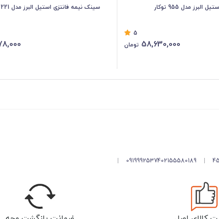
لبرز مدل 955 توکار
سینک نیمه فانتزی استیل البرز مدل 221 توکار
5
78,000
58,630,000
تومان
|
09199925374
02155580189
|
ت کالای اصل
ضمانت بازگشت وجه