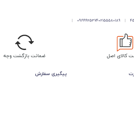
|
09199925374
02155580189
|
ت کالای اصل
ضمانت بازگشت وجه
رت
پیگیری سفارش