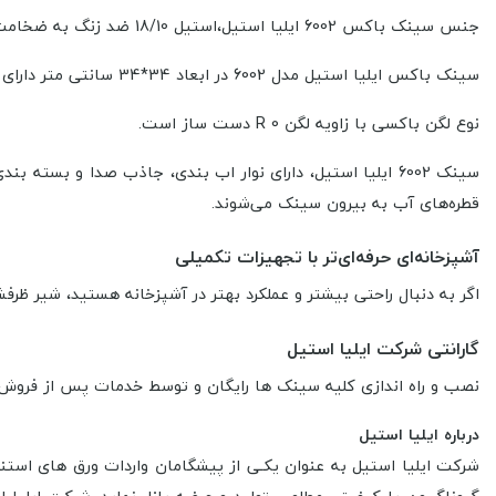
جنس سینک باکس 6002 ایلیا استیل،استیل 18/10 ضد زنگ به ضخامت 1 میلیمتر است.
سینک باکس ایلیا استیل مدل 6002 در ابعاد 34*34 سانتی متر دارای یک لگن با عمق 20 سانتی‌متر و ظرفیت 23 لیتر است.
نوع لگن باکسی با زاویه لگن R 0 دست ساز است.
سینک 6002 ایلیا استیل، دارای نوار اب بندی، جاذب صدا و بسته بندی مقاوم و نایلون شیرینگ است.
قطره‌های آب به بیرون سینک می‌شوند.
آشپزخانه‌ای حرفه‌ای‌تر با تجهیزات تکمیلی
اگر به دنبال راحتی بیشتر و عملکرد بهتر در آشپزخانه هستید، شیر 
گارانتی شرکت ایلیا استیل
نصب و راه اندازی کلیه سینک ها رایگان و توسط خدمات پس از فروش ایلیا استیل انجام میشود. همه سی
درباره ایلیا استیل
شرکت ایلیا استیل به عنوان يكـی از پيشگامان واردات ورق های استنل