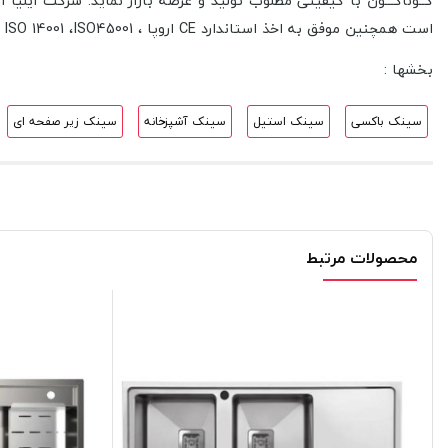
گــوناگـــون با كيفيتی مطلوب توليد و عرضه بازار نمايد. شرکت ایلی
است همچنین موفق به اخذ استاندارد CE اروپا ، ISO9001، ISO10004، ISO 14001 ،ISO45001 و دارنده گواهینامه استاندارد ISO17025 آکرودیته از مرکز ملی تایید صلاحیت ایران (NACI) شده است.
بخشها :
سینک باکسی
سینک استیل
سینک آشپزخانه
سینک زیر صفحه ای
محصولات مرتبط