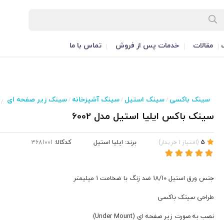
مقالات
خدمات پس از فروش
تماس با ما
سینک باکسی
سینک استیل
سینک آشپزخانه
سینک زیر صفحه ای
/
/
/
/
سینک باکس ایلیا استیل مدل 6002
برند:
ایلیا استیل
کدکالا:
5
(
امتیاز
1
خریدار
)
جنس ورق استیل 18/10 ضد زنگ با ضخامت 1 میلیمتر
طراحی سینک باکسی
نصب به صورت زیر صفحه ای (Under Mount)