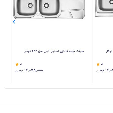
سینک نیمه فانتزی استیل البرز مدل 222 توکار
سین
5
5
12,078,000
12,0
تومان
تومان