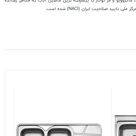
 ماکروویو و فر توکار با پیشرفته ترین ماشین آلات به حداقل رسانده