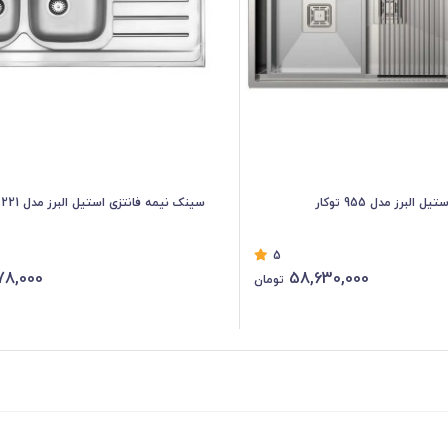
لبرز مدل 955 توکار
سینک نیمه فانتزی استیل البرز مدل 221 توکار
5
78,000
58,630,000
تومان