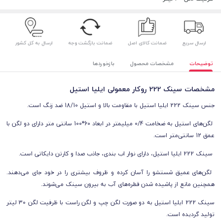
ارسال سریع
ضمانت کالای اصل
ضمانت بازگشت وجه
ارسال به کل کشور
توضیحات
مشخصات محصول
بازخوردها
مشخصات سینک 222 روکار معمولی ایلیا استیل
جنس سینک 222 ایلیا استیل با مقاومت بالا و
استیل 18/10 ضد زنگ
است.
لگن‌های استیل به ضخامت 0/4 میلیمتر در ابعاد
60*100 سانتی متر
دارای دو لگن با
عمق
12 سانتی‌متر
است.
سینک 222 ایلیا استیل، دارای نوار اب بندی، جاذب صدا و کارتن دایکاتی است.
لگن‌های عمیق شستشو را آسان کرده و ظروف بیشتری را در خود جای می‌دهند.
همچنین مانع از پاشیده شدن قطره‌های آب به بیرون سینک می‌شوند.
سینک 222 ایلیا استیل به دو صورت لگن چپ و لگن راست با ظرفیت لگن 30 لیتر
تولید گردیده است.