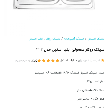
/
/
سینک استیل
سینک آشپزخانه
سینک روکار
ایلیا استیل
/
سینک روکار معمولی ایلیا استیل مدل 222
(
)
برند:
ایلیا استیل
کدکالا:
5
امتیاز
1
خریدار
جنس سینک استیل ضدزنگ 18/10 باضخامت 0.4 میلیمتر
نوع نصب روکار
ابعاد 60*100سانتی متر
عمق لگن 12سانتی‌متر
ظرفیت لگن 30 لیتر