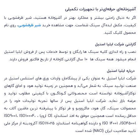
آشپزخانه‌ای حرفه‌ای‌تر با تجهیزات تکمیلی
اگر به دنبال راحتی بیشتر و عملکرد بهتر در آشپزخانه هستید، شیر ظرفشویی با
کیفیت، مکمل ایده‌آل سینک شماست. جهت مشاهده خرید
شیر ظرفشویی
، روی نام
محصول کلیک کنید.
گارانتی شرکت ایلیا استیل
نصب و راه اندازی کلیه سینک ها رایگان و توسط خدمات پس از فروش ایلیا استیل
انجام میشود. همه سینک ها 10 سال گارانتی کارخانه از تاریخ فاکتور فروش دارند.
درباره ایلیا استیل
شرکت ایلیا استیل به عنوان يكـی از پيشگامان واردات ورق های استنلس استیل در
صنعت تولــيد سینک به شمار می‌آید و همچنین در زمینه تولید هود و اجاق گازهای
توکارآشـپزخانه توانسته اسـت مـحـصــولاتی گــوناگـــون با كيفيتی مطلوب توليد و
عرضه بازار نمايد. شرکت ایلیا استیل پس از سالها تجربه تولیدات خود را در
محصولات سینک، گاز، هود، ماکروویو و فر توکار با پیشرفته ترین ماشین آلات به
حداقل رسانده است همچنین موفق به اخذ استاندارد CE اروپا ، ISO9001، ISO10004،
ISO 14001 ،ISO45001 و دارنده گواهینامه استاندارد ISO17025 آکرودیته از مرکز ملی
تایید صلاحیت ایران (NACI) شده است.