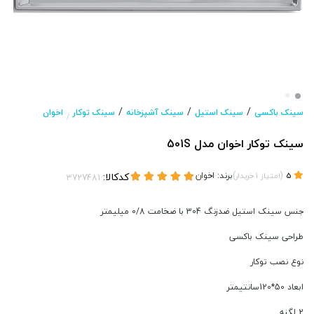
/
/
/
سینک باکسی
سینک استیل
سینک آشپزخانه
سینک توکار
اخوان
/
سینک توکار اخوان مدل 501S
(
)
برند:
اخوان
کدکالا:
5
امتیاز
1
خریدار
جنس سینک استیل ضدزنگ 304 با ضخامت 0/8 میلیمتر
طراحی سینک باکسی
نوع نصب توکار
ابعاد 50*120سانتیمتر
2 لگنه