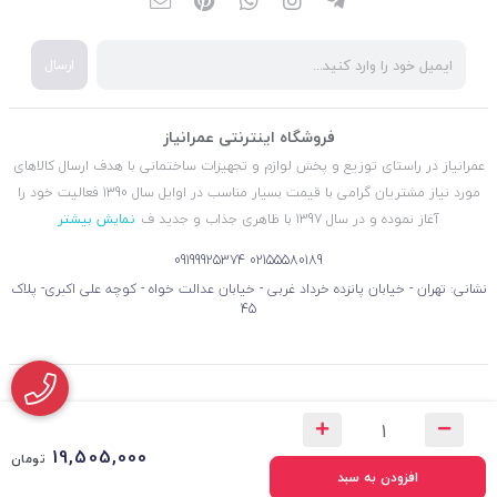
ارسال
فروشگاه اینترنتی عمرانیاز
عمرانیاز در راستای توزیع و پخش لوازم و تجهیزات ساختمانی با هدف ارسال کالاهای
مورد نیاز مشتریان گرامی با قیمت بسیار مناسب در اوایل سال 1390 فعالیت خود را
آغاز نموده و در سال 1397 با ظاهری جذاب و جدید ف
نمایش بیشتر
09199925374
02155580189
نشانی: تهران - خیابان پانزده خرداد غربی - خیابان عدالت خواه - کوچه علی اکبری- پلاک
45
19,505,000
تومان
افزودن به سبد