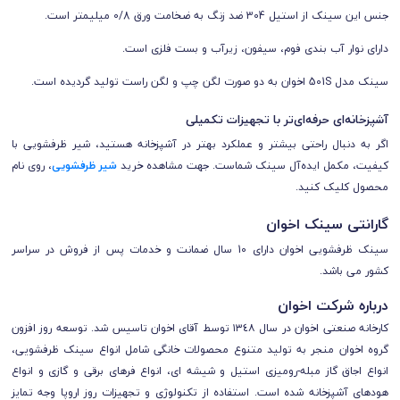
جنس این سینک از استیل 304 ضد زنگ به ضخامت ورق 0/8 میلیمتر است.
دارای نوار آب بندی فوم
،
سیفون، زیرآب و بست فلزی است.
سینک مدل 501S اخوان به دو صورت لگن چپ و لگن راست تولید گردیده است.
آشپزخانه‌ای حرفه‌ای‌تر با تجهیزات تکمیلی
اگر به دنبال راحتی بیشتر و عملکرد بهتر در آشپزخانه هستید، شیر ظرفشویی با
کیفیت، مکمل ایده‌آل سینک شماست. جهت مشاهده خرید
شیر ظرفشویی
، روی نام
محصول کلیک کنید.
گارانتی سینک اخوان
سینک ظرفشویی اخوان دارای 10 سال ضمانت و خدمات پس از فروش در سراسر
کشور می باشد.
درباره شرکت اخوان
کارخانه صنعتی اخوان در سال ١٣٤٨ توسط آقای اخوان تاسيس شد. توسعه روز افزون
گروه اخوان منجر به توليد متنوع محصولات خانگی شامل انواع سينک ظرفشويی،
انواع اجاق گاز مبله-روميزی استيل و شيشه ای، انواع فرهای برقی و گازی و انواع
هودهای آشپزخانه شده است. استفاده از تکنولوژی و تجهيزات روز اروپا وجه تمايز