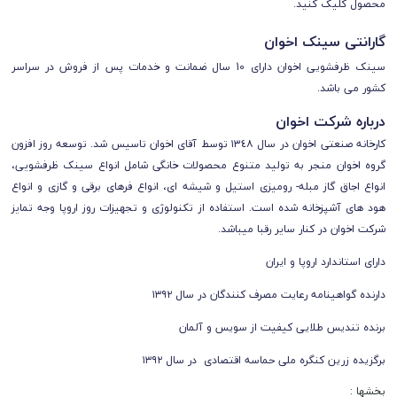
محصول کلیک کنید.
گارانتی سینک اخوان
سینک ظرفشویی اخوان دارای 10 سال ضمانت و خدمات پس از فروش در سراسر
کشور می باشد.
درباره شرکت اخوان
کارخانه صنعتی اخوان در سال ١٣٤٨ توسط آقای اخوان تاسيس شد. توسعه روز افزون
گروه اخوان منجر به توليد متنوع محصولات خانگی شامل انواع سينک ظرفشويی،
انواع اجاق گاز مبله- روميزی استيل و شيشه ای، انواع فرهای برقی و گازی و انواع
هود های آشپزخانه شده است. استفاده از تکنولوژی و تجهيزات روز اروپا وجه تمايز
شرکت اخوان در کنار ساير رقبا ميباشد.
دارای استاندارد اروپا و ایران
دارنده گواهینامه رعایت مصرف کنندگان در سال ۱۳۹۲
برنده تندیس طلایی کیفیت از سویس و آلمان
برگزیده زرین کنگره ملی حماسه اقتصادی در سال ۱۳۹۲
بخشها :