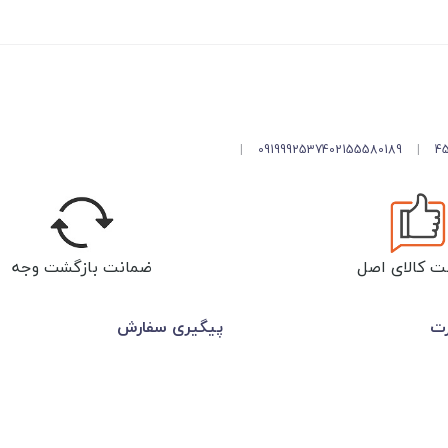
|
09199925374
02155580189
|
ت کالای اصل
ضمانت بازگشت وجه
رت
پیگیری سفارش