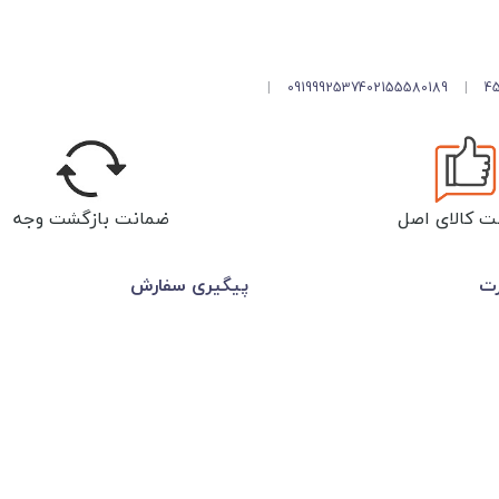
|
09199925374
02155580189
|
ت کالای اصل
ضمانت بازگشت وجه
رت
پیگیری سفارش