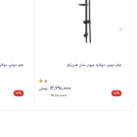
علم دوش دوکاره شودر مدل فدریکو
علم دوش دوکاره
5
12,690,000
تومان
10%
10%
14,100,000