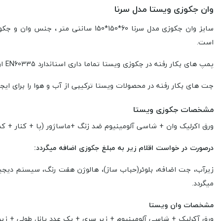
وان جکوزی ویستا مدل سرنا
سایز وان جکوزی مدل سرنا 60*150*150 سانتی متر ، جنس وان و جکوزی ویستا از نوع اکرولیک بهداشتی
است
.
پمپ های بکار رفته در جکوزی ویستا تماما داری استاندارد EN60335 اروپا بوده و در قدرت های ۱ الی ۴ اسب بخار قابل ارائه میباشد.
جت های بکار رفته در محصولات ویستا ترکیبی از آب و هوا را برای ایج
مشخصات جکوزی ویستا
ورق اکرلیک وان + شاسی آلومینیوم ضد زنگ +ماساژور (پا + کنار + کم
درصورت در خواست اقلام زیر به مبلغ جکوزی اضافه میگردد:
زیرآب، جت اضافه، بلوئر(حباب ساز)، هالوژن هفت رنگ، سیستم دیجیتال،
میگردد.
مشخصات وان ویستا
ورق آکرلیک + شاسی آلومینیوم + زیر سری + یک عدد پانل طولی + زی