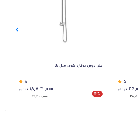
علم دوش دوکاره شودر مدل بلا
علم
5
5
18,832,000
25,0
تومان
تومان
12%
%
21,400,000
28,5