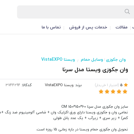
مقالات
خدمات پس از فروش
تماس با ما
وان جکوزی
وسایل حمام
ویستا VistaEXPO
/
/
وان جکوزی ویستا مدل سرنا
برند:
ویستا VistaEXPO
کدکالا:
5
(
امتیاز
1
خریدار
)
سایز وان جکوزی مدل سرنا 60*150*150 CM
تمامی وان و جکوزی ویستا دارای ورق اکرلیک وان + شاسی آلومینیوم ضد زنگ +ماس
کمر) + زیر سری + زیرآب + یک عدد پانل طولی
تحویل وان جکوزی حمام ویستا در بازه زمانی 15 روزه است.