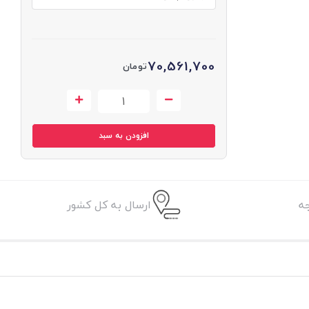
70,561,700
تومان
افزودن به سبد
ه
ارسال به کل کشور