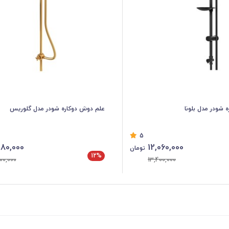
 شودر مدل بلونا
علم دوش دوکاره شودر مدل گلوریس
5
80,000
12,060,000
تومان
12%
00,000
13,400,000