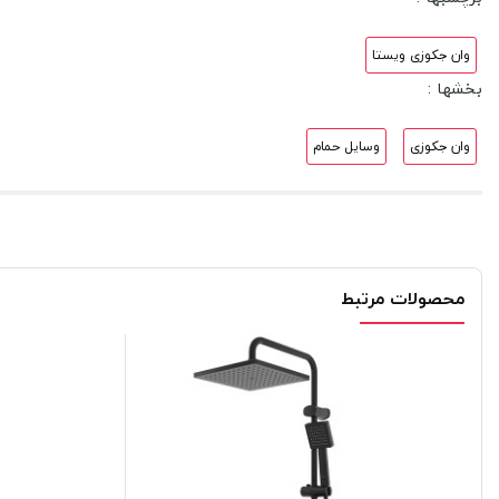
وان جکوزی ویستا
بخشها :
وان جکوزی
وسایل حمام
محصولات مرتبط