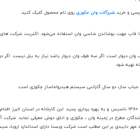
ررسی و خرید
شیرآلات وان جکوزی
روی نام محصول کلیک کنید.
ا قاب جهت پوشاندن شاسی وان استفاده می‌شود. اکثریت شرکت های تول
 وان دیوار است. اگر سه طرف وان دیوار باشد نیاز به پنل نیست. اگر د
نه تهیه شود.
م حباب ساز، دو سال گارانتی سیستم هیدرواماساژ جکوزی است.
شرکت آبشنگ به منظور تولید انواع وان، جکوزی و اتاق دوش در سال 1380 تاسیس و به بهره برداری رسید
کنندگان مطرح در زمینه وان ، جکوزی و اتاق دوش معرفی نماید. شرکت آ
د مهر تاییدی بر این مطلب است شرکت ویستا دارای
استاندارد اروپا،
سیس