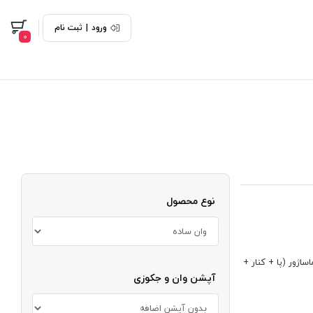
ورود
|
ثبت نام
0
نوع محصول
اژور (پا + کنار +
آپشن وان و جکوزی