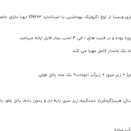
با استاندارد EN263 اروپا دارای
خاصی
اد یک ماساژ کامل مهیا می کند.
ر) + زیر سری + زیرآب اتومات+ یک عدد پانل طولی
 هیتر(گرمکن)، دستگیره، زیر سری پایه دار و بدون پایه، پانل جلو، پانل
رآب ساده