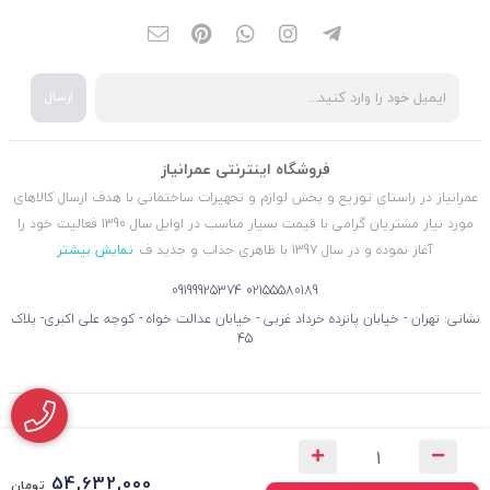
ارسال
فروشگاه اینترنتی عمرانیاز
عمرانیاز در راستای توزیع و پخش لوازم و تجهیزات ساختمانی با هدف ارسال کالاهای
مورد نیاز مشتریان گرامی با قیمت بسیار مناسب در اوایل سال 1390 فعالیت خود را
آغاز نموده و در سال 1397 با ظاهری جذاب و جدید ف
نمایش بیشتر
09199925374
02155580189
نشانی: تهران - خیابان پانزده خرداد غربی - خیابان عدالت خواه - کوچه علی اکبری- پلاک
45
54,632,000
تومان