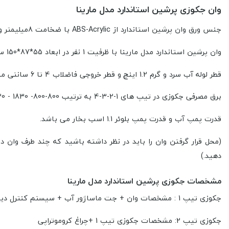
وان جکوزی پرشین استاندارد مدل مارینا
جنس ورق وان پرشین استاندارد از
ABS-Acrylic با ضخامت 8میلیمتر وارداتی دارای مقاومت بالا، ضد خش، ضد جرم و
وان پرشین استاندارد مدل مارینا با ظرفیت 1 نفر در ابعاد 55*87*150 سانتی متر
قطر لوله آب سرد و گرم 1.2 اینچ
و
قطر خروجی فاضلاب
4 تا 6 سانتی متر است.
برق مصرفی جکوزی در تیپ های 1-2-3-4 به ترتیب 800-800- 1830 - 2730 وات است. بازه دمای قابل تنظیم گرمکن
قدرت پمپ آب و قدرت پمپ بلوئر 1.1 اسب بخار می باشد.
(محل قرار گرفتن وان را باید در نظر داشته باشید که چند طرف وان د
دهید.)
مشخصات جکوزی پرشین استاندارد مدل مارینا
جکوزی تیپ 1 : مشخصات وان + جت ماساژور آب + سیستم کنترل دیجیتال + سنسور سطح سنج آب + پمپ آب
جکوزی تیپ 2: مشخصات جکوزی تیپ 1 +چراغ کروموتراپی