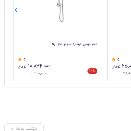
علم دوش دوکاره شودر مدل بلا
علم
5
5
18,832,000
25,0
تومان
تومان
12%
%
21,400,000
28,5
بازگشت به بالا