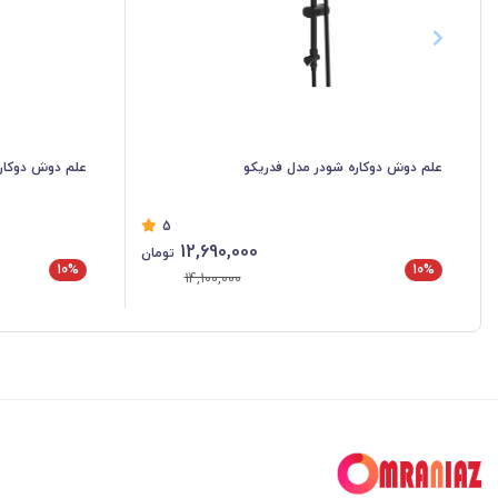
علم دوش دوکاره شودر مدل فدریکو
علم دوش دوکاره
5
12,690,000
تومان
10%
10%
14,100,000