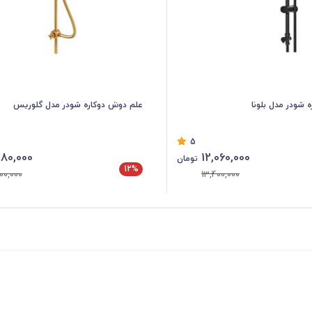
 شودر مدل بلونا
علم دوش دوکاره شودر مدل گلوریس
5
80,000
12,060,000
تومان
12%
00,000
13,400,000