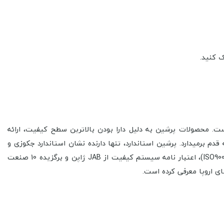
 کنید.
ست. محصولات پرشین به دليل دارا بودن بالاترين سطح كيفيت، ارائه
 برمي­دارد. پرشین استاندارد، تنها دارنده نشان استاندارد جکوزی و
دوردوشی در ایران و دارنده گواهینامه های استاندارد اتحادیه اروپا CE، گواهینامه مدیریت کیفیت از موسسه QMS ایتالیا در سال 2015 (ISO9001:2015)، اعتبار نامه سیستم کیفیت از JAB ژاپن و برگزیده 10 صنعت