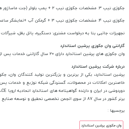
جکوزی تیپ 3: مشخصات جکوزی تیپ 2 + پمپ بلوئر (جت ماساژور هوا )
جکوزی تیپ 4: مشخصات جکوزی تیپ 3 + گرمکن آب +نمایشگر ساعت و دما
تجهیزات جانبی بنا به درخواست مشتری: دستگیره، پانل بغل، شیرآلات
گارانتی وان جکوزی پرشین استاندارد
وان جکوزی های پرشین استاندارد دارای 20 سال گارانتی خدمات پس از فروش برای اطمینان از کیفیت
درباره شرکت پرشین استاندارد
پرشين استاندارد، يكي از برترين و بزرگترين توليد كنندگان وان، ج
خاصترين امكانات در محصولات، گستردگی شبكه توزيع و خدمات پس از فرو
برتر کشور در سال 87 از سوی انجمن تخصصی تحقیق و توسعه صنایع و معادن کشور، خود را به عنوان برندی متفاوت و قابل رقابت با بهترین های اروپا معرفی کرده است.
برچسبها :
وان جکوزی پرشین استاندارد