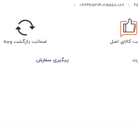
|
09199925374
02155580189
|
ت کالای اصل
ضمانت بازگشت وجه
رت
پیگیری سفارش