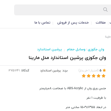
مقالات
خدمات پس از فروش
تماس با ما
رینا
وان جکوزی
وسایل حمام
پرشین استاندارد
/
/
وان جکوزی پرشین استاندارد مدل مارینا
برند:
پرشین استاندارد
کدکالا:
5
(
امتیاز
1
خریدار
)
جنس ورق وان از ABS-Acrylic با ضخامت 8میلیمتر
با ظرفیت 1 نفر
در ابعاد 55*87*150 سانتی متر