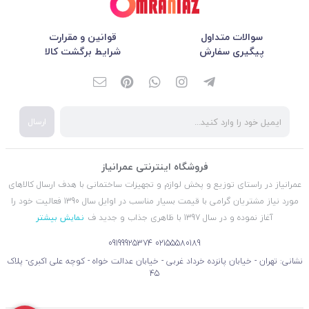
سوالات متداول
قوانین و مقرارت
پیگیری سفارش
شرایط برگشت کالا
ارسال
فروشگاه اینترنتی عمرانیاز
عمرانیاز در راستای توزیع و پخش لوازم و تجهیزات ساختمانی با هدف ارسال کالاهای
مورد نیاز مشتریان گرامی با قیمت بسیار مناسب در اوایل سال 1390 فعالیت خود را
آغاز نموده و در سال 1397 با ظاهری جذاب و جدید ف
نمایش بیشتر
09199925374
02155580189
نشانی: تهران - خیابان پانزده خرداد غربی - خیابان عدالت خواه - کوچه علی اکبری- پلاک
45