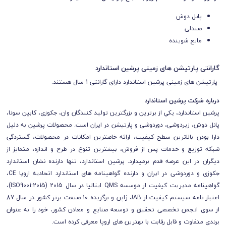
پانل دوش
صندلی
مایع شوینده
گارانتی پارتیشن های زمینی پرشین استاندارد
پارتیشن های زمینی پرشین استاندارد دارای گارانتی 1 سال هستند.
درباره شرکت پرشین استاندارد
پرشين استاندارد، يكي از برترين و بزرگترين توليد كنندگان وان، جكوزی، كابين سونا،
پانل دوش، زيردوشی، دوردوشی و پارتيشن در ایران است. محصولات پرشین به دليل
دارا بودن بالاترين سطح كيفيت، ارائه خاصترين امكانات در محصولات، گستردگی
شبكه توزيع و خدمات پس از فروش، بيشترين تنوع در طرح و اندازه، متمايز از
ديگران در اين عرصه قدم برمي­دارد. پرشین استاندارد، تنها دارنده نشان استاندارد
جکوزی و دوردوشی در ایران و دارنده گواهینامه های استاندارد اتحادیه اروپا CE،
گواهینامه مدیریت کیفیت از موسسه QMS ایتالیا در سال 2015 (ISO9001:2015)،
اعتبار نامه سیستم کیفیت از JAB ژاپن و برگزیده 10 صنعت برتر کشور در سال 87
از سوی انجمن تخصصی تحقیق و توسعه صنایع و معادن کشور، خود را به عنوان
برندی متفاوت و قابل رقابت با بهترین های اروپا معرفی کرده است.