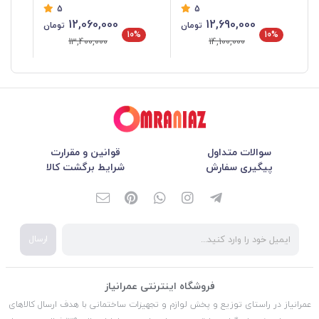
5
5
12,060,000
12,690,000
تومان
تومان
%
10%
10%
13,400,000
14,100,000
سوالات متداول
قوانین و مقرارت
پیگیری سفارش
شرایط برگشت کالا
ارسال
فروشگاه اینترنتی عمرانیاز
عمرانیاز در راستای توزیع و پخش لوازم و تجهیزات ساختمانی با هدف ارسال کالاهای