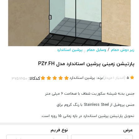
/
زیر دوش حمام
وسایل حمام
پرشین استاندارد
/
پارتیشن زمینی پرشین استاندارد مدل PZ2.FH
(
)
برند:
پرشین استاندارد
کدکالا:
5
امتیاز
1
خریدار
جنس بدنه شیشه سکوریت شفاف با ضخامت 6 میلی متر
جنس پروفیل از Stainless Steel با رنگ کروم براق
تحویل پارتیشن پرشین استاندارد در بازه زمانی 15 روزه است.
عرض
نوع فریم