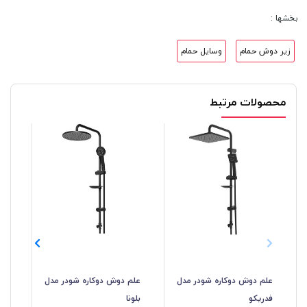
بخشها :
زیر دوش حمام
وسایل حمام
محصولات مرتبط
علم دوش دوکاره شودر مدل
علم دوش دوکاره شودر مدل
عل
فدریکو
بلونا
گل