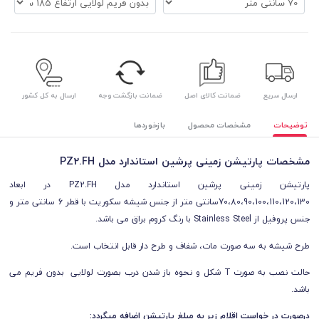
ارسال سریع
ضمانت کالای اصل
ضمانت بازگشت وجه
ارسال به کل کشور
توضیحات
مشخصات محصول
بازخوردها
مشخصات پارتیشن زمینی پرشین استاندارد مدل PZ2.FH
پارتیشن زمینی پرشین استاندارد مدل PZ2.FH در ابعاد
70،80،90،100،110،120،130سانتی متر از جنس شیشه سکوریت با قطر 6 سانتی متر و
جنس پروفیل از
Stainless Steel
با رنگ
کروم براق
می باشد.
طرح شیشه به سه صورت مات، شفاف و طرح دار قابل انتخاب است.
حالت نصب به صورت T شکل و نحوه باز شدن درب بصورت لولایی بدون فریم می
باشد.
درصورت در خواست اقلام زیر به مبلغ پارتیشن اضافه میگردد: