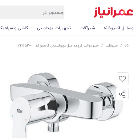
وسایل آشپزخانه
شیرآلات
تجهیزات بهداشتی
کاشی و سرامیک
/
شیرآلات
/
شیر توالت گروهه مدل یورواستایل کاسمو کد 33552002