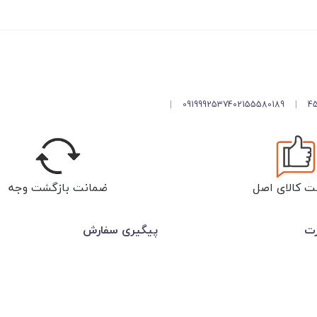
|
09199925374
02155580189
|
ت کالای اصل
ضمانت بازگشت وجه
رت
پیگیری سفارش