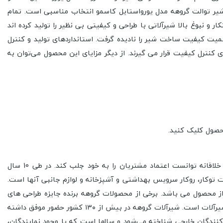
شیر توالت گروهه مدل یورواستایل کاسمو انتخاب مناسبی است. تمام
 نبوغ بالا شیرآلاتی با طراحی و کیفیتی بی نظیر را تولید کرده اند
یت کیفیت ساخت شیر را نادیده گرفت. استانداردهای تولید و کنترل
نترل کیفیت قرار می گیرند. از دیگر مزایای این محصول می‌توان به
حصول کلیک کنید.
برند جهانی GROHE از سال 1936 توسط فرید ریک گروهه در کشور آلمان تاسیس شد. این شرکت آلمانی با فناوری در تولید، کیفیت، طراحی خلاقانه توانست اعتماد مشتریان را به خود جلب کند. در طی 10 سال
وهه تولید کننده محصولات توکار، روکار سرویس بهداشتی و آشپزخانه و لوازم جانبی آنها است.
ز محصول می باشد. برخی از محصولات گروهه برنده جایزه طراحی های
بین المللی شده است و به عنوان یکی از بهترین برندهای آلمانی شناخته می شود همچنین این شرکت اولین تولیدکننده کارتریج سرامیکی در شیرآلات است. شیرآلات گروهه در بیش از ۱۳۰ کشور حضور موفق داشته
ترین تولیدکنندگان خارجی شناخته می‌شود و سالها است که با وجود نمایندگان،