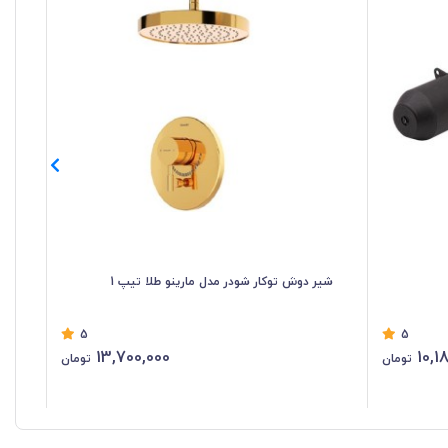
شیر دوش توکار شودر مدل مارینو طلا تیپ 1
شی
5
5
13,700,000
10,1
تومان
تومان