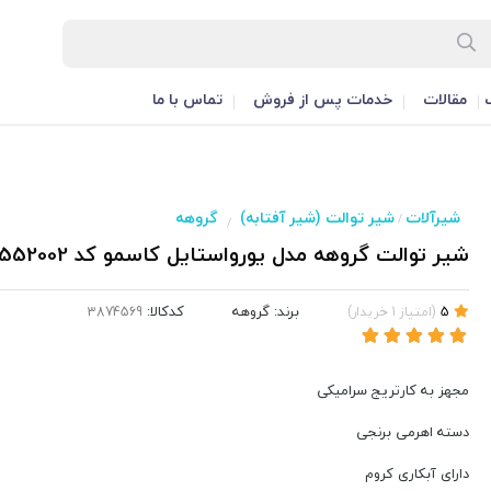
مقالات
خدمات پس از فروش
تماس با ما
شیرآلات
شیر توالت (شیر آفتابه)
گروهه
/
/
شیر توالت گروهه مدل یورواستایل کاسمو کد 33552002
برند:
گروهه
کدکالا:
5
(
امتیاز
1
خریدار
)
مجهز به کارتریج سرامیکی
دسته اهرمی برنجی
دارای آبکاری کروم