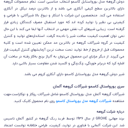
دوش گروهه مدل یورواستایل کاسمو انتخاب مناسبی است. تمام محصولات گروهه
دارای بالاترین سطح کیفی آبکاری می باشد و از بالاترین درصد نیکل در آبکاری
استفاده می کند. متخصصین این شرکت با ابتکار و نبوغ بالا شیرآلاتی با طراحی و
کیفیتی بی نظیر را تولید کرده اند که مورد استقبال مصرف کنندگان زیادی قرار
گرفته است.
زیبایی شیرهای آب نقش مهمی در انتخاب آنها ایفا می کند با این حال
نمی توان اهمیت کیفیت ساخت شیر را نادیده گرفت. استانداردهای تولید و کنترل
کیفیت در گروه شیرآلات گروهه در بالاترین حد ممکن تعیین شده است و کلیه
محصولات قبل از خروج از خط تولید تحت سخت ترین آزمایشهای کنترل کیفیت قرار
می گیرند. از دیگر مزایای این محصول می‌توان به آلیاژ برنج به‌کار رفته در ساخت آن
اشاره کرد که دربرابر خوردگی، زنگ‌زدگی و اکسید شدن مقاومت بسیار بالایی دارد.
شیر دوش گروهه مدل یورواستایل کاسمو دارای آبکاری کروم می باشد.
سری یورواستال کاسمو شیرآلات گروهه آلمان
شیرآلات گروهه آلمان مدل یورواستال کاسمو شامل شیرآلات روکار و توکاراست.
جهت
مشاهده
شیرآلات
گروهه مدل یورواستال کاسمو
روی نام محصول کلیک کنید.
درباره شرکت گروهه
برند جهانی GROHE از سال 1936 توسط فرید ریک گروهه در کشور آلمان تاسیس
شد. این شرکت آلمانی با فناوری در تولید، کیفیت، طراحی خلاقانه توانست اعتماد