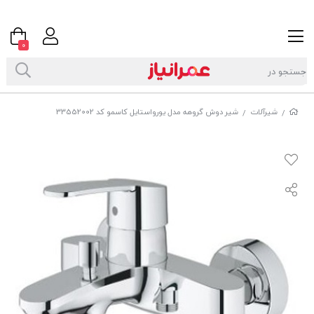
0
شیرآلات
شیر دوش گروهه مدل یورواستایل کاسمو کد 33552002
/
/