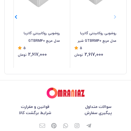
روشویی روکابینتی گاتریا
روشویی روکابینتی گاتریا
روش
مدل مربع GTBRM40 شیر
مدل مربع GTBRM40
5
5
سرخود
سر
2,617,000
2,617,000
تومان
تومان
سوالات متداول
قوانین و مقرارت
پیگیری سفارش
شرایط برگشت کالا