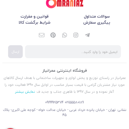
سوالات متداول
قوانین و مقرارت
پیگیری سفارش
شرایط برگشت کالا
ارسال
فروشگاه اینترنتی عمرانیاز
عمرانیاز در راستای توزیع و پخش لوازم و تجهیزات ساختمانی با هدف ارسال کالاهای
مورد نیاز مشتریان گرامی با قیمت بسیار مناسب در اوایل سال 1390 فعالیت خود را
آغاز نموده و در سال 1397 با ظاهری جذاب و جدید ف
نمایش بیشتر
09199925374
02155580189
نشانی: تهران - خیابان پانزده خرداد غربی - خیابان عدالت خواه - کوچه علی اکبری- پلاک
45