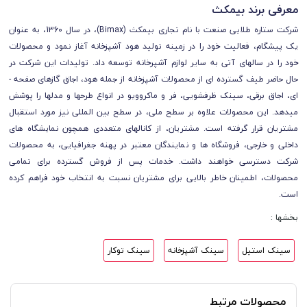
معرفی برند بیمکث
شرکت ستاره طلایی صنعت با نام تجاری بیمکث (Bimax)، در سال 1360، به عنوان
یک پیشگام، فعالیت خود را در زمینه تولید هود آشپزخانه آغاز نمود و محصولات
خود را در سال­های آتی به سایر لوازم آشپرخانه توسعه داد. تولیدات این شرکت در
حال حاضر طیف گسترده­ ای از محصولات آشپزخانه از جمله هود، اجاق گاز­های صفحه ­
ای، اجاق برقی، سینک ظرفشویی، فر و ماکروویو در انواع طرح­ها و مدل­ها را پوشش
می­دهد. این محصولات علاوه بر سطح ملی، در سطح بین­ المللی نیز مورد استقبال
مشتریان قرار گرفته است. مشتریان، از کانال­های متعددی همچون نمایشگاه ­های
داخلی و خارجی، فروشگاه ­ها و نمایندگان معتبر در پهنه جغرافیایی، به محصولات
شرکت دسترسی خواهند داشت. خدمات پس از فروش گسترده برای تمامی
محصولات، اطمینان خاطر بالایی برای مشتریان نسبت به انتخاب خود فراهم کرده
است.
بخشها :
سینک استیل
سینک آشپزخانه
سینک توکار
محصولات مرتبط