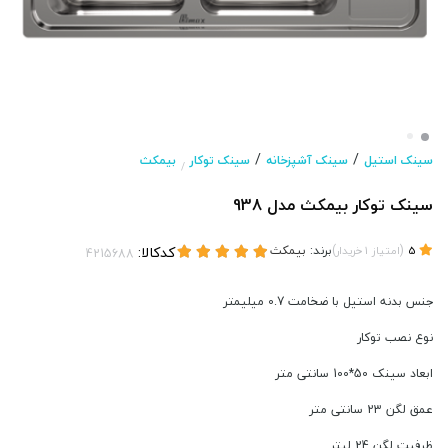
/
/
سینک استیل
سینک آشپزخانه
سینک توکار
بیمکث
/
سینک توکار بیمکث مدل 938
(
)
برند:
بیمکث
کدکالا:
5
امتیاز
1
خریدار
جنس بدنه استیل با ضخامت 0.7 میلیمتر
نوع نصب توکار
ابعاد سینک 50*100 سانتی متر
عمق لگن 23 سانتی متر
ظرفیت لگن 24 لیتر