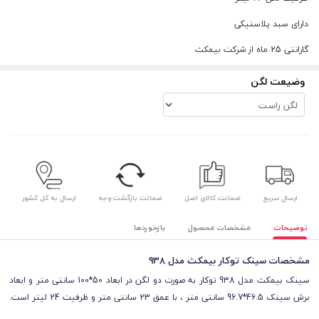
دارای سبد پلاستیکی
گارانتی 25 ماه از شرکت بیمکث
وضیعت لگن
ارسال سریع
ضمانت کالای اصل
ضمانت بازگشت وجه
ارسال به کل کشور
توضیحات
مشخصات محصول
بازخوردها
مشخصات سینک توکار بیمکث مدل 938
سینک بیمکث مدل 938 توکار به صورت دو لگن در ابعاد
50*100 سانتی متر و ابعاد
برش سینک 46.5*96.7 سانتی متر ،
با عمق
23 سانتی‌ متر و ظرفیت 24 لیتر
است.