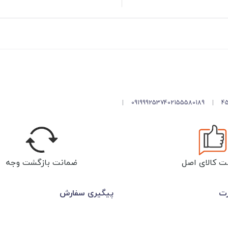
|
09199925374
02155580189
|
ت کالای اصل
ضمانت بازگشت وجه
رت
پیگیری سفارش