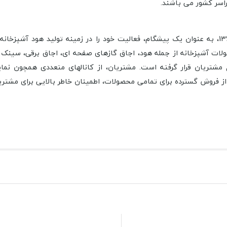
شرکت ستاره طلایی صنعت با نام تجاری بیمکث (Bimax)، در سال 1360، به عنوان یک پیشگام، فعالیت خود ر
ت آشپزخانه از جمله هود، اجاق گاز­های صفحه ­ای، اجاق برقی، سینک ظرفش
مشتریان قرار گرفته است. مشتریان، از کانال­های متعددی همچون نمایش
روش گسترده برای تمامی محصولات، اطمینان خاطر بالایی برای مشتریا