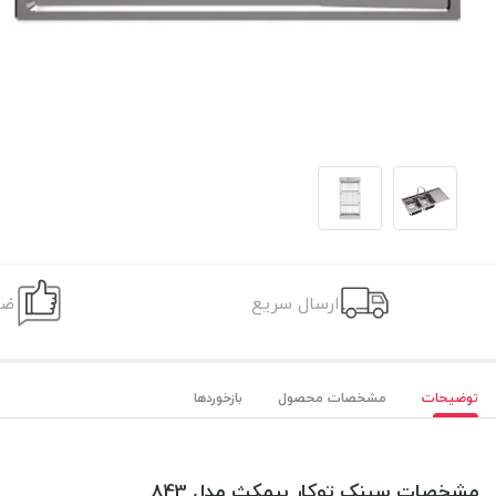
ارسال سریع
ضم
توضیحات
مشخصات محصول
بازخوردها
مشخصات سینک توکار بیمکث مدل 843