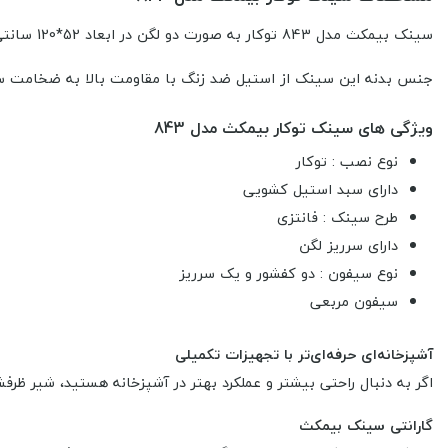
سینک بیمکث مدل 843 توکار به صورت دو لگن در ابعاد
52*120 سانتی متر و ابعاد برش سینک 46.3*114.3 سانتی متر،
جنس بدنه این سینک از استیل ضد زنگ با مقاومت بالا به ضخامت سینی 0.7 میلی متر و لگن 0.8 میلی متر
ویژگی های سینک توکار بیمکث مدل 843
نوع نصب : توکار
دارای سبد استیل کشویی
طرح سینک : فانتزی
دارای سرریز لگن
نوع سیفون : دو کفشور و یک سرریز
سیفون مربعی
آشپزخانه‌ای حرفه‌ای‌تر با تجهیزات تکمیلی
اگر به دنبال راحتی بیشتر و عملکرد بهتر در آشپزخانه هستید، شیر 
گارانتی سینک بیمکث