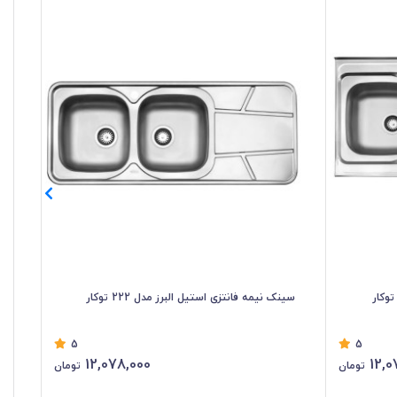
سینک نیمه فانتزی استیل البرز مدل 222 توکار
سین
5
5
12,078,000
12,0
تومان
تومان