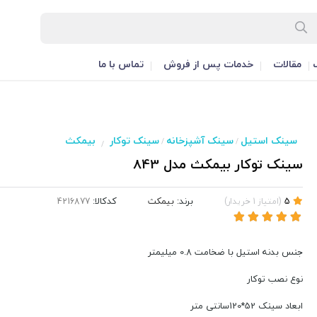
مقالات
خدمات پس از فروش
تماس با ما
سینک استیل
سینک آشپزخانه
سینک توکار
بیمکث
/
/
/
سینک توکار بیمکث مدل 843
برند:
بیمکث
کدکالا:
5
(
امتیاز
1
خریدار
)
جنس بدنه استیل با ضخامت 0.8 میلیمتر
نوع نصب توکار
ابعاد سینک 52*120سانتی متر