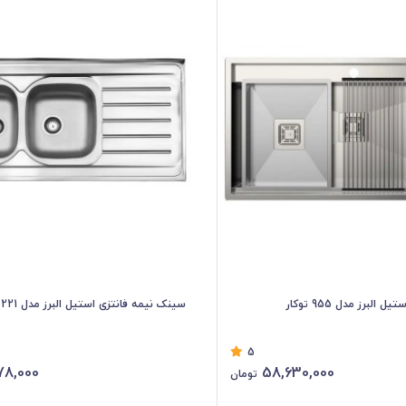
لبرز مدل 955 توکار
سینک نیمه فانتزی استیل البرز مدل 221 توکار
5
78,000
58,630,000
تومان