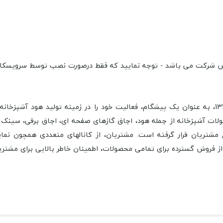
شرکت ستاره طلایی صنعت با نام تجاری بیمکث (Bimax)، در سال 1360، به عنوان یک پیشگام، فعالیت خود ر
ت آشپزخانه از جمله هود، اجاق گاز­های صفحه ­ای، اجاق برقی، سینک ظرفش
مشتریان قرار گرفته است. مشتریان، از کانال­های متعددی همچون نمایش
روش گسترده برای تمامی محصولات، اطمینان خاطر بالایی برای مشتریا