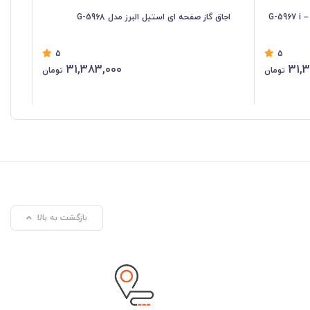
اجاق گاز صفحه ای استیل البرز مدل G-5968
اجا
5
5
31,383,000
31,
تومان
تومان
بازگشت به بالا