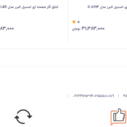
ستیل البرز مدل G-5964
اجاق گاز صفحه ای استیل البرز مدل G-5967 i – L&R
5
383,000
31,383,000
تومان
|
09199925374
02155580189
|