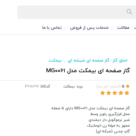
مقالات
خدمات پس از فروش
تماس با ما
اجاق گاز
گاز صفحه ای شیشه ای
بیمکث
/
/
گاز صفحه ای بیمکث مدل MG0061
برند:
بیمکث
کدکالا:
5
(
امتیاز
1
خریدار
)
گاز صفحه ای بیمکث مدل MG0061 دارای 5 شعله
محل قرارگیری پلوپز وسط
شیر ترموکوبل دار دیفندی
مجهز به جرقه زن اتوماتیک
گارد چدنی (شبکه ای)