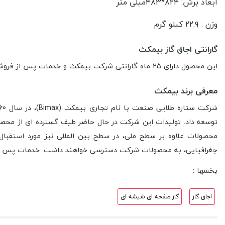
ابعاد برش:
۸۲۴*۴۸۳
میلی متر
وزن :
۲۲.۹
کیلو گرم
گارانتی اجاق گاز بیمکث
این محصول دارای 25 ماه گارانتی شرکت بیمکث و خدمات پس از فروش شرکت می باشد - توجه نمایید که فقط درصورت نصب توسط سرویسکار مجاز بیمکث محصول شامل گارانتی می شود.
معرفی برند بیمکث
توسعه داد. تولیدات این شرکت در حال حاضر طیف گسترده­ ای از محصولا
محصولات علاوه بر سطح ملی، در سطح بین­ المللی نیز مورد استقبال 
جغرافیایی، به محصولات شرکت دسترسی خواهند داشت. خدمات پس از ف
بخشها :
اجاق گاز
گاز صفحه ای شیشه ای