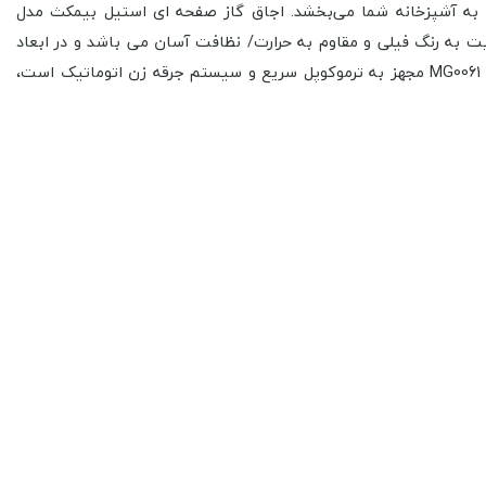
ا به آشپزخانه شما می‌بخشد. اجاق گاز صفحه ای استیل بیمکث مدل
 تولید و عرضه بازار شده است. جنس صفحه اجاق گاز صفحه ای بیمکث مدل MG0061 از شیشه سکوریت به رنگ فیلی و مقاوم به حرارت/ نظافت آسان می باشد و در ابعاد
52 * 86 سانتی متر با 5 شعله و میزان راندمان احتراق بالا که شعله پلوپز در وسط آن قرار گرفته، عرضه شده است. گاز صفحه ای بیمکث مدل MG0061 مجهز به ترموکوپل سریع و سیستم جرقه زن اتوماتیک است،