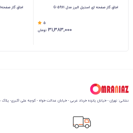
اجاق گاز صفحه ای استیل البرز مدل G-5961
اجاق گاز صفحه‌ای ا
5
31,383,000
تومان
نشانی: تهران - خیابان پانزده خرداد غربی - خیابان عدالت خواه - کوچه علی اکبری- پلاک 45