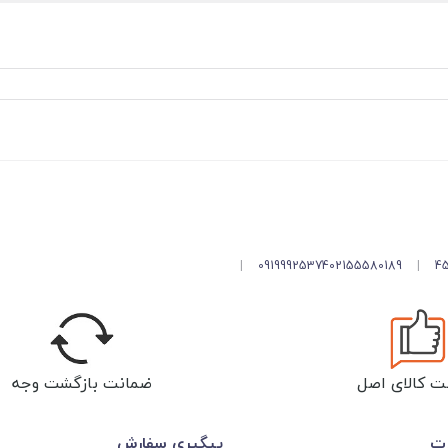
|
09199925374
02155580189
|
ت کالای اصل
ضمانت بازگشت وجه
رت
پیگیری سفارش