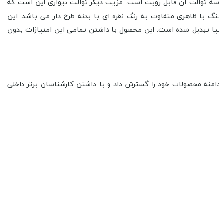
د و فقط کاسه توالت آن قابل رویت است. مزیت دیگر توالت دیواری این است که
ای در ابعاد 40*58*40 سانتی متر عرضه شده است. این وال هنگ با ظاهری متفاوت به رنگ نقره ای با بدنه طرح دار می باشد. این
دنیا تبدیل شده است. این محصول با داشتن تمامی این امتیازات بدون
 Pure Concept که در سال 2014 با نام Pure Bathroom با تولید محصولات معمولی در حمام تأسیس شد، با نام جدید خود در سال 2017 دامنه محصولات خود را گسترش داد و با داشتن کارشناسان برتر داخلی