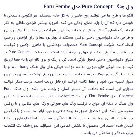
وال هنگ Pure Concept مدل Ebru Pembe
الگو ها و طرح ها می توانند روح خاصی را به کل خانه ببخشند. هر الگویی داستانی با
خودش دارد که آن را وارد فضای زندگی می کند. امروزه بیشتر طراحان داخلی به فکر
ایجاد یک فضای آرامش بخش در خانه ، بدنبال پیشرفت در زمینه ی افزایش زیبایی
و طراحی یک دکوراسیون داخلی لوکس هستند تا بهترین فضا را برای آرامش و راحتی
ایجاد کنند. شرکت Pure Concept محصولات بهداشتی با ظاهری لوکس و کیفیت
بی نظیر و متنوع را به بازار جهانی عرضه کرده است. محصولات Pure Concept در
دنیای دکوراسیون داخلی تحول بزرگی ایجاد کرد و رنگ و بوی تازه ای را به فضا تزریق
کرد. توالت فرنگی های دیواری به نام توالت فرنگی های وال هنگ wall hang و یا
توالت فرنگی های توکار نیز شناخته می شوند. در این نوع توالت ها مخزن در درون
دیوار تعبیه می شود و فقط کاسه توالت آن قابل رویت است. مزیت دیگر توالت
دیواری این است که نظافت آن بسیار آسان و راحت می باشد. وال هنگ Pure
Concept مدل Ebru Pembe در ابعاد 36*52*30 سانتی متر عرضه شده است. این
وال هنگ با بدنه ای مواج با ترکیب رنگ های صورتی و رگه های طلایی و با روکش
سفید می باشد. این محصول مجهز به بیده داخلی و درب آرام بند است و با کیفیتی
بی نظیر و ظاهری زیبا به محصولی کاملا ایده‌آل و مطابق با استانداردهای روز دنیا
تبدیل شده است. این محصول با داشتن تمامی این امتیازات بدون شک یک انتخاب
برتر، ماندگار و مطمئن می باشد.