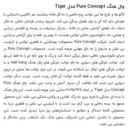
وال هنگ Pure Concept مدل Tiger
الگو ها و طرح ها می توانند روح خاصی را به کل خانه ببخشند. هر الگویی داستانی با
خودش دارد که آن را وارد فضای زندگی می کند. امروزه بیشتر طراحان داخلی به فکر
ایجاد یک فضای آرامش بخش در خانه ، بدنبال پیشرفت در زمینه ی افزایش زیبایی
و طراحی یک دکوراسیون داخلی لوکس هستند تا بهترین فضا را برای آرامش و راحتی
ایجاد کنند. شرکت Pure Concept محصولات بهداشتی با ظاهری لوکس و کیفیت
بی نظیر و متنوع را به بازار جهانی عرضه کرده است. محصولات Pure Concept در
دنیای دکوراسیون داخلی تحول بزرگی ایجاد کرد و رنگ و بوی تازه ای را به فضا تزریق
کرد. توالت فرنگی های دیواری به نام توالت فرنگی های وال هنگ wall hang و یا
توالت فرنگی های توکار نیز شناخته می شوند. در این نوع توالت ها مخزن در درون
دیوار تعبیه می شود و فقط کاسه توالت آن قابل رویت است. مزیت دیگر توالت
دیواری این است که نظافت آن بسیار آسان و راحت می باشد. وال هنگ Pure
Concept مدل Tiger در ابعاد 36*52*30 سانتی متر عرضه شده است. این وال هنگ
با بدنه ای مشکی با طرح ببری به رنگ طلایی و روکش مشکی می باشد. این محصول
مجهز به بیده داخلی و درب آرام بند است و با کیفیتی بی نظیر و ظاهری زیبا به
محصولی کاملا ایده‌آل و مطابق با استانداردهای روز دنیا تبدیل شده است. این
محصول با داشتن تمامی این امتیازات بدون شک یک انتخاب برتر، ماندگار و
مطمئن می باشد.