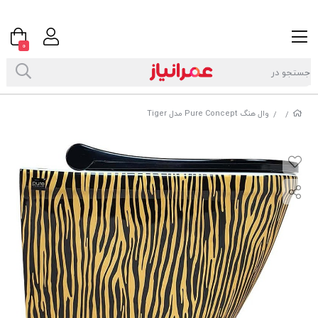
0
وال هنگ Pure Concept مدل Tiger
/
/