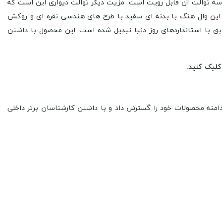
د و فقط کاسه توالت آن قابل رویت است. مزیت دیگر توالت دیواری این است که
Pu مدل Geometrik Desen در ابعاد 36*53*30 سانتی متر عرضه شده است. این وال هنگ با بدنه ای سفید با طرح های هندسی نقره ای و روکش
بق با استانداردهای روز دنیا تبدیل شده است. این محصول با داشتن
کلیک کنید.
 Pure Concept که در سال 2014 با نام Pure Bathroom با تولید محصولات معمولی در حمام تأسیس شد، با نام جدید خود در سال 2017 دامنه محصولات خود را گسترش داد و با داشتن کارشناسان برتر داخلی