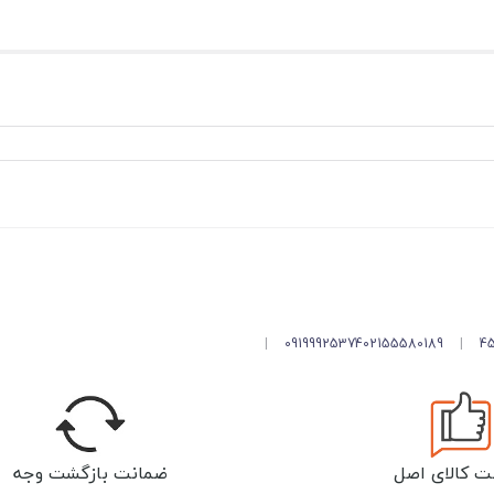
|
09199925374
02155580189
|
ت کالای اصل
ضمانت بازگشت وجه