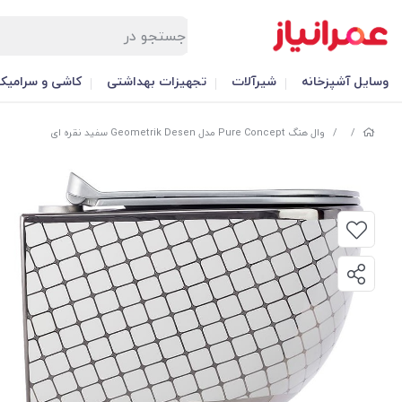
وسایل آشپزخانه
شیرآلات
تجهیزات بهداشتی
کاشی و سرامیک
/
/
وال هنگ Pure Concept مدل Geometrik Desen سفید نقره ای