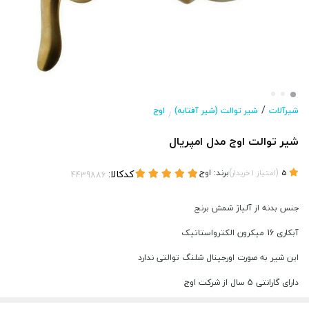
/
شیرآلات
شیر توالت (شیر آفتابه)
اوج
/
شیر توالت اوج مدل امپریال
(
)
برند:
اوج
کدکالا:
5
امتیاز
1
خریدار
جنس بدنه از آلیاژ شمش برنج
آبکاری 16 میکرون الکترواستاتیک
این شیر به صورت اورجینال شلنگ توالتی ندارد
دارای گارانتی 5 سال از شرکت اوج