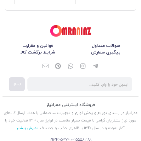
سوالات متداول
قوانین و مقرارت
پیگیری سفارش
شرایط برگشت کالا
ارسال
فروشگاه اینترنتی عمرانیاز
عمرانیاز در راستای توزیع و پخش لوازم و تجهیزات ساختمانی با هدف ارسال کالاهای
مورد نیاز مشتریان گرامی با قیمت بسیار مناسب در اوایل سال 1390 فعالیت خود را
آغاز نموده و در سال 1397 با ظاهری جذاب و جدید ف
نمایش بیشتر
09199925374
02155580189