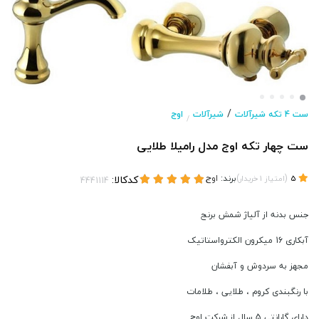
/
ست 4 تکه شیرآلات
شیرآلات
اوج
/
ست چهار تکه اوج مدل رامیلا طلایی
(
)
برند:
اوج
کدکالا:
5
امتیاز
1
خریدار
جنس بدنه از آلیاژ شمش برنج
آبکاری 16 میکرون الکترواستاتیک
مجهز به سردوش و آبفشان
با رنگبندی کروم ، طلایی ، طلامات
دارای گارانتی 5 سال از شرکت اوج