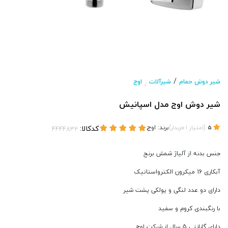
/
شیر دوش حمام
شیرآلات
اوج
/
شیر دوش اوج مدل اسپانیش
(
)
برند:
اوج
کدکالا:
5
امتیاز
1
خریدار
جنس بدنه از آلیاژ شمش برنج
آبکاری 16 میکرون الکترواستاتیک
دارای دو عدد لنگی و پولکی پشت شیر
با رنگبندی کروم و سفید
دارای گارانتی 5 سال از شرکت اوج