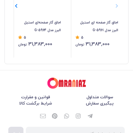
اجاق گاز صفحه ای استیل
اجاق گاز صفحه‌ای استیل
اجا
البرز مدل G-5961
البرز مدل G-5964
البرز 
5
5
31,383,000
31,383,000
تومان
تومان
سوالات متداول
قوانین و مقرارت
پیگیری سفارش
شرایط برگشت کالا