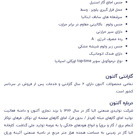
جنس اجاق گاز استیل
محل قرار گیری پلوپز : وسط
سرشعله های ساباف ایتالیا
جنس ولوم : باکالیتی مقاوم در برابر حرارت
دارای سپر حرارتی
رده مصرف انرژی : A
جنس زیر ولوم شیشه مشکی
دارای فندک اتوماتیک
نوع ترموکوبل سوپر top-time اورکلی اسپانیا
گارانتی آلتون
تمامی محصولات آلتون
دارای
2 سال گارانتی و خدمات پس از فروش
در سرتاسر
کشور است.
درباره آلتون
شرکت تولیدی صنعتی البا گاز در سال ۱۳۸۶ با برند تجاری آلتون و دامنه فعالیت
تولید اجاق گازهای مبله (فردار / بدون فر)، اجاق گازهای صفحه ای توکار، فرهای توکار
(تمام برق / گاز و برق) و انواع هودهای خانگی پا به عرصه تولید ملی گذاشت. کارخانه
البا گاز در زمینی به مساحت هجده هزار متر مربع در ناحیه صنعتی آئینه ورزان