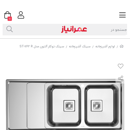
0
لوازم آشپزخانه
سینک آشپزخانه
سینک توکار آلتون مدل ST-1162 R
/
/
/