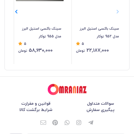
سینک باکسی استیل البرز
سینک باکسی استیل البرز
سی
مدل 952 توکار
مدل 955 توکار
البرز
5
5
58,630,000
22,187,000
تومان
تومان
سوالات متداول
قوانین و مقرارت
پیگیری سفارش
شرایط برگشت کالا