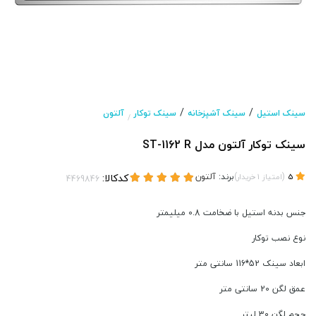
/
/
سینک استیل
سینک آشپزخانه
سینک توکار
آلتون
/
سینک توکار آلتون مدل ST-1162 R
(
)
برند:
آلتون
کدکالا:
5
امتیاز
1
خریدار
جنس بدنه استیل با ضخامت 0.8 میلیمتر
نوع نصب توکار
ابعاد سینک 52*116 سانتی متر
عمق لگن 20 سانتی متر
حجم لگن 30 لیتر