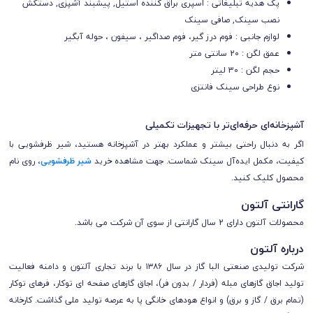
پک هدیه تبلیغاتی : ا
سپری براق کننده استیل, پیشبند آشپزی, دستکش
نصب سینک, صافی سینک
لوازم جانبی : فوم درز گیر، فوم صداگیر ، سیفون ، حوله آبگیر
عمق لگن : 20 سانتی متر
حجم لگن : 30 لیتر
نوع طراحی سینک فانتزی
آشپزخانه‌ای حرفه‌ای‌تر با تجهیزات تکمیلی
اگر به دنبال راحتی بیشتر و عملکرد بهتر در آشپزخانه هستید، شیر ظرفشویی با
کیفیت، مکمل ایده‌آل سینک شماست. جهت مشاهده خرید
شیر ظرفشویی
، روی نام
محصول کلیک کنید.
گارانتی آلتون
محصولات آلتون دارای 2 سال گارانتی از سوی آن شرکت می باشد.
درباره آلتون
شرکت تولیدی صنعتی البا گاز در سال ۱۳۸۶ با برند تجاری آلتون و دامنه فعالیت
تولید اجاق گازهای مبله (فردار / بدون فر)، اجاق گازهای صفحه ای توکار، فرهای توکار
(تمام برق / گاز و برق) و انواع هودهای خانگی پا به عرصه تولید ملی گذاشت. کارخانه