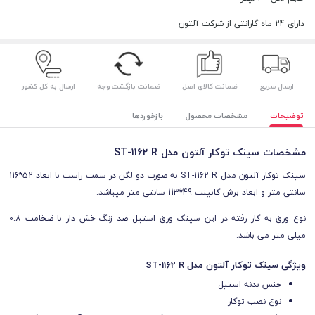
دارای 24 ماه گارانتی از شرکت آلتون
ارسال سریع
ضمانت کالای اصل
ضمانت بازگشت وجه
ارسال به کل کشور
توضیحات
مشخصات محصول
بازخوردها
مشخصات سینک توکار آلتون مدل ST-1162 R
سینک توکار آلتون مدل ST-1162 R به صورت دو لگن در سمت راست با ابعاد 52*116
سانتی متر و ابعاد برش کابینت 49*113 سانتی متر میباشد.
نوع ورق به کار رفته در این سینک ورق استیل ضد زنگ خش دار با ضخامت 0.8
میلی مت
ر
می باشد.
ویژگی سینک توکار آلتون مدل ST-1162 R
جنس بدنه استیل
نوع نصب توکار