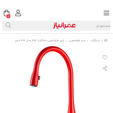
0
شیرآلات
شیر ظرفشویی
شیر ظرفشویی شلنگدار kwc مدل eve قرمز
/
/
/