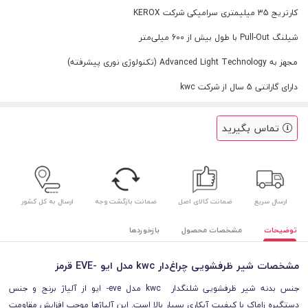
کارتریج 35 میلیمتری سرامیکی شرکت KEROX
شیلنگ Pull-Out با طول بیش از 600 میلی‌متر
مجهز به Advanced Light Technology (تکنولوژی نوری پیشرفته)
دارای گارانتی 5 سال از شرکت kwc
تماس بگیرید
ارسال سریع
ضمانت کالای اصل
ضمانت بازگشت وجه
ارسال به کل کشور
توضیحات
مشخصات محصول
بازخوردها
مشخصات شیر ظرفشویی چراغ‌دار kwc مدل ایو -EVE قرمز
جنس بدنه شیر ظرفشویی شلنگدار kwc مدل eve- ایو از آلیاژ برنج و جنس
دستگیره زاماک با کیفیت آبکاری بسیار بالا است. این آلیاژها موجب افزایش مقاومت