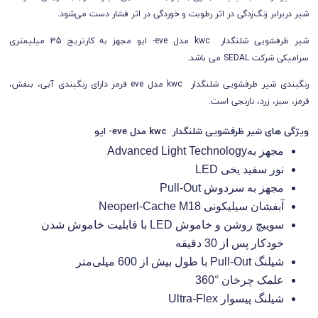
شیر دربرابر زنگ‌زدگی در اثر رطوبت و خوردگی در اثر فشار دست می‌شود.
شیر ظرفشویی شلنگدار kwc مدل eve- ایو مجهز به کارتریج 35 میلیمتری
سرامیکی شرکت SEDAL می باشد.
رنگبندی شیر ظرفشویی شلنگدار kwc مدل eve قرمز دارای رنگبندی آبی، بنفش،
قرمز، سبز، زرد، نارنجی است.
ویژگی های شیر ظرفشویی شلنگدار kwc مدل eve- ایو
مجهز به
Advanced Light Technology
نور سفید یخی
LED
مجهز به سردوش
Pull-Out
آبفشان سیلیکونی
Neoperl-Cache M18
سوییچ روشن و خاموش
LED
با قابلیت خاموش شدن
خودکار پس از 30 دقیقه
شیلنگ
Pull-Out
با طول بیش از 600 میلی‌متر
علمک چرخان °360
شیلنگ پیسوار
Ultra-Flex