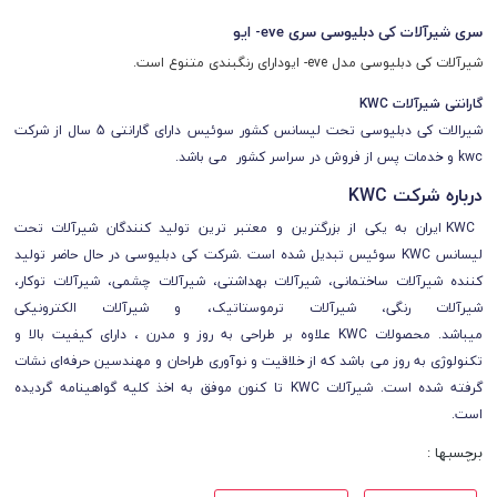
سری شیرآلات کی دبلیوسی سری eve- ایو
شیرآلات کی دبلیوسی مدل eve- ایودارای رنگبندی متنوع است.
گارانتی شیرآلات KWC
شیرالات کی دبلیوسی تحت لیسانس کشور سوئیس دارای گارانتی 5 سال از شرکت
kwc و خدمات پس از فروش در سراسر کشور می باشد.
درباره شرکت KWC
KWC ایران به یکی از بزرگترین و معتبر ترین تولید کنندگان شیرآلات تحت
لیسانس KWC سوئیس تبدیل شده است .شرکت کی دبلیوسی در حال حاضر تولید
کننده شیرآلات ساختمانی، شیرآلات بهداشتی، شیرآلات چشمی، شیرآلات توکار،
شیرآلات رنگی، شیرآلات ترموستاتیک، و شیرآلات الکترونیکی
میباشد. محصولات KWC علاوه بر طراحی به روز و مدرن ، دارای کیفیت بالا و
تکنولوژی به روز می باشد که از خلاقیت و نوآوری طراحان و مهندسین حرفه‌ای نشات
گرفته شده است.
شیرآلات KWC
تا کنون موفق به اخذ کلیه گواهینامه گردیده
است.
برچسبها :