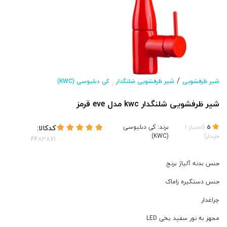
/
شیر ظرفشویی
شیر ظرفشویی شلنگدار
کی دبلیوسی (KWC)
/
شیر ظرفشویی شلنگدار kwc مدل eve قرمز
(
برند:
کی دبلیوسی
کدکالا:
5
امتیاز
1
(KWC)
)
خریدار
جنس بدنه آلیاژ برنج
جنس دستگیره زاماک
چراغدار
مجهز به نور سفید یخی LED