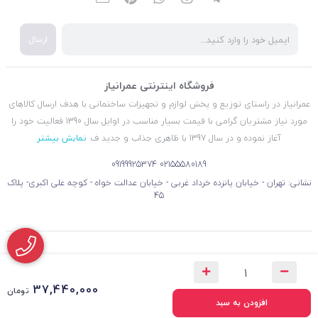
ارسال
فروشگاه اینترنتی عمرانیاز
عمرانیاز در راستای توزیع و پخش لوازم و تجهیزات ساختمانی با هدف ارسال کالاهای
مورد نیاز مشتریان گرامی با قیمت بسیار مناسب در اوایل سال 1390 فعالیت خود را
آغاز نموده و در سال 1397 با ظاهری جذاب و جدید ف
نمایش بیشتر
09199925374
02155580189
نشانی: تهران - خیابان پانزده خرداد غربی - خیابان عدالت خواه - کوچه علی اکبری- پلاک
45
37,440,000
تومان
افزودن به سبد