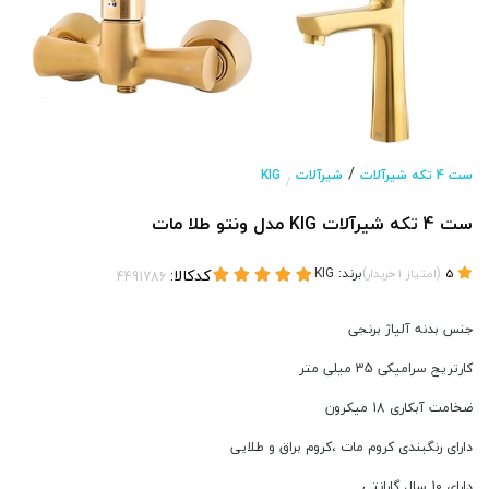
/
ست 4 تکه شیرآلات
شیرآلات
KIG
/
ست 4 تکه شیرآلات KIG مدل ونتو طلا مات
(
)
برند:
KIG
کدکالا:
5
امتیاز
1
خریدار
جنس بدنه آلیاژ برنجی
کارتریج سرامیکی 35 میلی متر
ضخامت آبکاری 18 میکرون
دارای رنگبندی کروم مات ،کروم براق و طلایی
دارای 10 سال گارانتی