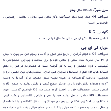
سری شیرآلات KIG مدل ونتو
شیرآلات
KIG
مدل ونتو دارای شیرآلات روکار شامل شیر دوش ، توالت ، روشویی ،
ظرفشویی است.
گارانتی KIG
تمامی محصولات کی آی جی
دارای
10 سال گارانتی است
.
درباره کی ای جی
شیرآلات KIG با الهام گرفتن از تاریخ کهن ایران و آداب و رسوم این سرزمین با بیش
از 30 سال تجربه تمام سعی و تلاش خود را برای ساخت و پردازش محصولاتی با
کیفیت، با دوام مطمئن و زیبا به کار گرفته است. ما مفتخریم در این راه تمام
استاندارهای لازم اعم از استاندارد سازمان ملی ایران، استانداردهای بین المللی ایزو و
همچنین دریافت گواهینامه در زمینه بهینه سازی مصرف انرژی آب را به دست
آورده و همواره تلاش خود را برای افزایش سطح کیفی و دانش تولید به منظور رفاه و
ایمنی بیشتر محصولات خود در اختیار گروه مشتریان KIG خواهیم گذاشت. امروز
محصولات KIG تمامی مراحل تولید خود را اعم از طراحی، قالبسازی، ریخته گری،
تراشکاری، پرداختکاری، آبکاری پی وی دی مونتاژ و … داخل کارخانه و با استفاده از
پرسنلی مجرب و متعهد تا محصولی با کیفیت در سطح جهانی به منظور صادرات به