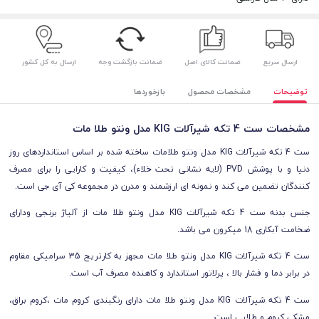
ارسال سریع
ضمانت کالای اصل
ضمانت بازگشت وجه
ارسال به کل کشور
توضیحات
مشخصات محصول
بازخوردها
مشخصات ست 4 تکه شیرآلات KIG مدل ونتو طلا مات
ست 4 تکه شیرآلات KIG مدل ونتو طلامات ساخته شده بر اساس استانداردهای روز
دنیا و با پوشش PVD (لایه نشانی تحت خلاء)، کیفیت و کارایی را برای مصرف
کنندگان تضمین می کند و نمونه ای ارزشمند و مدرن در مجموعه کی آی جی است.
جنس
بدنه ست 4 تکه شیرآلات KIG مدل ونتو طلا مات
از آل
یاژ برنجی و
د
ارای
ضخام
ت
آبکاری 18 میکرون می باشد.
ست 4 تکه شیرآلات KIG مدل ونتو طلا مات مجهز به کارتریج 35 سرامیکی مقاوم
در برابر دما و فشار بالا ، پرلاتور استاندارد و کاهنده مصرف آب است.
ست 4 تکه شیرآلات KIG مدل ونتو طلا مات دارای رنگبندی کروم مات ،کروم براق،
مشکی کروم و طلایی است.