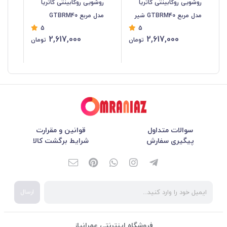
روشویی روکابینتی گاتریا
روشویی روکابینتی گاتریا
روش
مدل مربع GTBRM40 شیر
مدل مربع GTBRM40
5
5
سرخود
سر
2,617,000
2,617,000
تومان
تومان
سوالات متداول
قوانین و مقرارت
پیگیری سفارش
شرایط برگشت کالا
ارسال
فروشگاه اینترنتی عمرانیاز