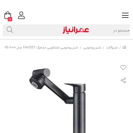
0
شیرآلات
شیر روشویی
شیر روشویی تلسکوپی متحرک FAUCET مدل HS-7001
/
/
/