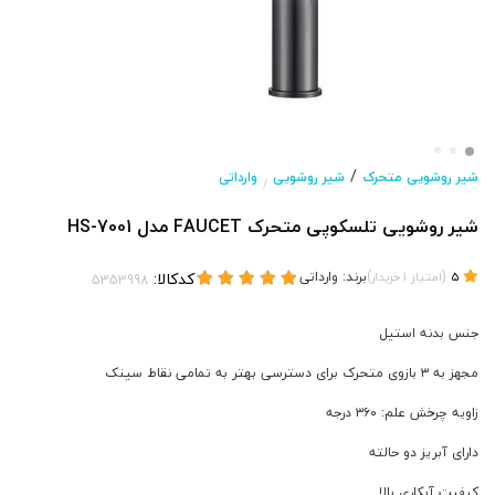
/
شیر روشویی متحرک
شیر روشویی
وارداتی
/
شیر روشویی تلسکوپی متحرک FAUCET مدل HS-7001
(
)
برند:
وارداتی
کدکالا:
5
امتیاز
1
خریدار
جنس بدنه استیل
مجهز به ۳ بازوی متحرک برای دسترسی بهتر به تمامی نقاط سینک
زاویه چرخش علم: ۳۶۰ درجه
دارای آبریز دو حالته
کیفیت آبکاری بالا