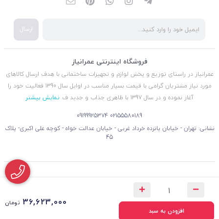
ارسال
فروشگاه اینترنتی عمرانیاز
عمرانیاز در راستای توزیع و پخش لوازم و تجهیزات ساختمانی با هدف ارسال کالاهای
مورد نیاز مشتریان گرامی با قیمت بسیار مناسب در اوایل سال 1390 فعالیت خود را
آغاز نموده و در سال 1397 با ظاهری جذاب و جدید ف
نمایش بیشتر
09199925374
02155580189
نشانی: تهران - خیابان پانزده خرداد غربی - خیابان عدالت خواه - کوچه علی اکبری- پلاک
45
36,623,000
تومان
افزودن به سبد