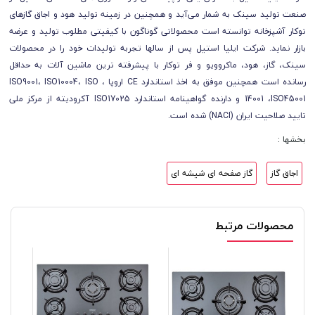
صنعت توليد سینک به شمار می‌آید و همچنین در زمینه تولید هود و اجاق گازهای
توکار آشپزخانه توانسته است محصولاتی گوناگون با كيفيتی مطلوب توليد و عرضه
بازار نمايد. شرکت ایلیا استیل پس از سالها تجربه تولیدات خود را در محصولات
سینک، گاز، هود، ماکروویو و فر توکار با پیشرفته ترین ماشین آلات به حداقل
رسانده است همچنین موفق به اخذ استاندارد CE اروپا ، ISO9001، ISO10004، ISO
14001 ،ISO45001 و دارنده گواهینامه استاندارد ISO17025 آکرودیته از مرکز ملی
تایید صلاحیت ایران (NACI) شده است.
بخشها :
اجاق گاز
گاز صفحه ای شیشه ای
محصولات مرتبط