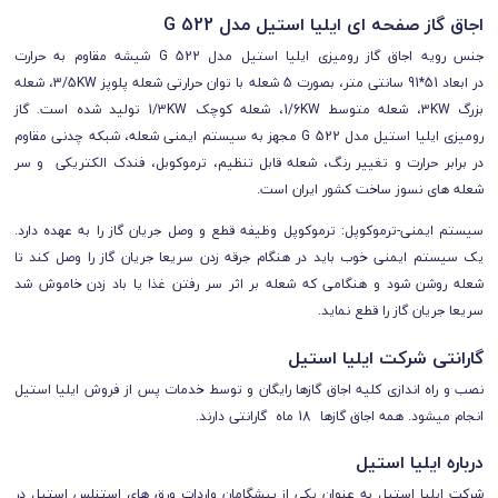
اجاق گاز صفحه ای ایلیا استیل مدل G 522
جنس رویه اجاق گاز رومیزی ایلیا استیل مدل G 522 شيشه مقاوم به حرارت
در ابعاد
51*91 سانتی متر
، بصورت 5 شعله با توان حرارتی شعله پلوپز 3/5KW، شعله
بزرگ 3KW، شعله متوسط 1/6KW، شعله کوچک 1/3KW تولید شده است. گاز
رومیزی ایلیا استیل مدل G 522 مجهز به سیستم ایمنی شعله، شبکه چدنی مقاوم
در برابر حرارت و تغییر رنگ،
شعله قابل تنظیم، ترموکوبل، فندک الکتریکی و سر
شعله های نسوز ساخت کشور ایران است.
سیستم ایمنی-ترموکوپل: ترموکوپل وظیفه قطع و وصل جریان گاز را به عهده دارد.
یک سیستم ایمنی خوب باید در هنگام جرقه زدن سریعا جریان گاز را وصل کند تا
شعله روشن شود و هنگامی که شعله بر اثر سر رفتن غذا یا باد زدن خاموش شد
سریعا جریان گاز را قطع نماید.
گارانتی شرکت ایلیا استیل
نصب و راه اندازی کلیه اجاق گازها رایگان و توسط خدمات پس از فروش ایلیا استیل
انجام میشود. همه اجاق گازها 18 ماه گارانتی دارند.
درباره ایلیا استیل
شرکت ایلیا استیل به عنوان يكی از پيشگامان واردات ورق های استنلس استیل در