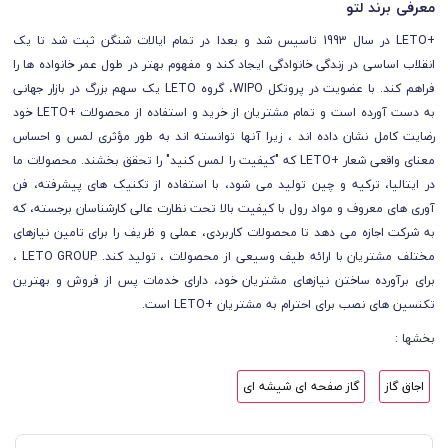
معرفی برند لتو
+LETO در سال 1993 تاسیس شد و بعدا در تمام ایالات شنگن ثبت شد تا یک
انقلاب اساسی در زندگی خانوادگی ایجاد کند و مفهوم بهتر در طول عمر خانواده ها را
فراهم کند. با عضویت در پروتکل WIPO، گروه LETO یک سهم بزرگ در بازار جهانی
به دست آورده است و تمام مشتریان از خرید و استفاده از محصولات +LETO خود
رضایت کامل نشان داده اند ، زیرا آنها توانسته اند به طور مؤثری لمس و احساس
معنای واقعی شعار +LETO که "کیفیت را لمس کنید" را تحقق بخشند. محصولات ما
در ایتالیا، ترکیه و چین تولید می شود، با استفاده از تکنیک های پیشرفته، فن
آوری های معروف و مواد رول با کیفیت بالا تحت نظارت عالی کارشناسان برجسته، که
به شرکت اجازه می دهد تا محصولات کاربردی، عملی و ظریف را برای تامین نیازهای
مختلف مشتریان با ارائه طیف وسیعی از محصولات ، تولید کند. LETO GROUP ،
برای برآورده ساختن نیازهای مشتریان خود، دارای خدمات پس از فروش و بهترین
تکنسین های نصب برای احترام به مشتریان +LETO است.
بخشها :
اجاق گاز
گاز صفحه ای شیشه ای