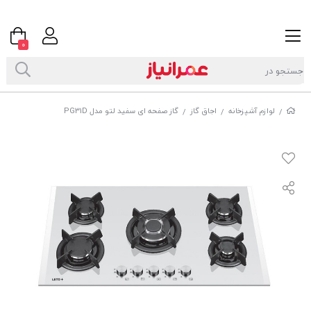
0
لوازم آشپزخانه
اجاق گاز
گاز صفحه ای سفید لتو مدل PG31D
/
/
/