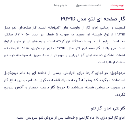
توضیحات
مشخصات محصول
بازخوردها
گاز صفحه ای لتو مدل PG31D
کیفیت و زیبایی اجاق گاز از اولویت های آشپزخانه است. گاز صفحه‌ای لتو مدل
PS31D از نوع شیشه ای سفید به صورت 5 شعله در ابعاد 50 × 87 سانتی
متر است.
پلوپز گاز در وسط دستگاه قرار گرفته است، ولوم های آن در جلو و از نوع
تخت می باشد.
گاز صفحه‌ای لتو مدل PS31D دارای ترموکوبل، فندک اتوماتیک،
قطعات تشکیل دهنده اجاق گاز اروپایی و مهم تر از همه مجهز به سرشعله دیفندی
ساخت ایتالیا است.
ترموکوبل:
در اجاق گازها برای افزایش ایمنی از قطعه ای به نام ترموکوبل
استفاده میگردد که وظیفه آن به همراه قطعه دیگری به نام بوبین قطع گاز
در صورت خاموشی شعله میباشد تا خروج گاز باعث انفجار و آتش سوزی
نگردد
.
گارانتی اجاق گاز لتو
اجاق گاز لتو دارای 18 ماه گارانتی و خدمات پس از فروش لتو سرویس است.