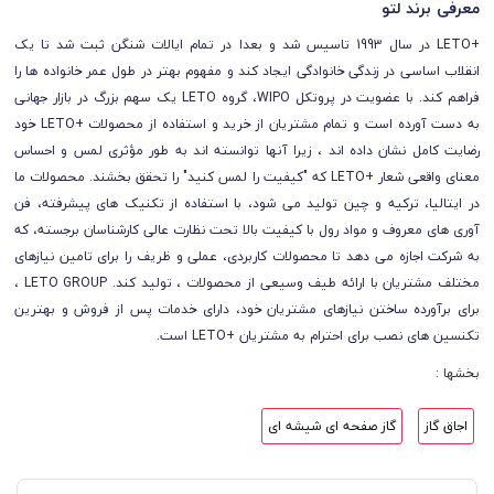
معرفی برند لتو
+LETO در سال 1993 تاسیس شد و بعدا در تمام ایالات شنگن ثبت شد تا یک
انقلاب اساسی در زندگی خانوادگی ایجاد کند و مفهوم بهتر در طول عمر خانواده ها را
فراهم کند. با عضویت در پروتکل WIPO، گروه LETO یک سهم بزرگ در بازار جهانی
به دست آورده است و تمام مشتریان از خرید و استفاده از محصولات +LETO خود
رضایت کامل نشان داده اند ، زیرا آنها توانسته اند به طور مؤثری لمس و احساس
معنای واقعی شعار +LETO که "کیفیت را لمس کنید" را تحقق بخشند. محصولات ما
در ایتالیا، ترکیه و چین تولید می شود، با استفاده از تکنیک های پیشرفته، فن
آوری های معروف و مواد رول با کیفیت بالا تحت نظارت عالی کارشناسان برجسته، که
به شرکت اجازه می دهد تا محصولات کاربردی، عملی و ظریف را برای تامین نیازهای
مختلف مشتریان با ارائه طیف وسیعی از محصولات ، تولید کند. LETO GROUP ،
برای برآورده ساختن نیازهای مشتریان خود، دارای خدمات پس از فروش و بهترین
تکنسین های نصب برای احترام به مشتریان +LETO است.
بخشها :
اجاق گاز
گاز صفحه ای شیشه ای