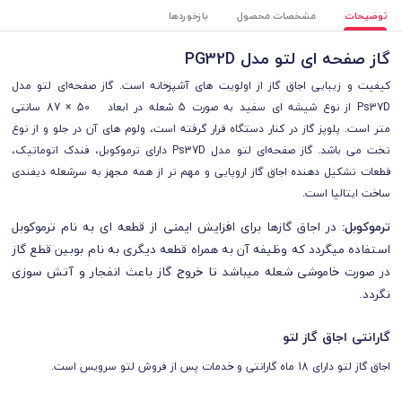
توضیحات
مشخصات محصول
بازخوردها
گاز صفحه ای لتو مدل PG32D
کیفیت و زیبایی اجاق گاز از اولویت های آشپزخانه است. گاز صفحه‌ای لتو مدل
Ps37D از نوع شیشه ای سفید به صورت 5 شعله در ابعاد 50 × 87 سانتی
متر است.
پلوپز گاز در کنار دستگاه قرار گرفته است، ولوم های آن در جلو و از نوع
تخت می باشد.
گاز صفحه‌ای لتو مدل Ps37D دارای ترموکوبل، فندک اتوماتیک،
قطعات تشکیل دهنده اجاق گاز اروپایی و مهم تر از همه مجهز به سرشعله دیفندی
ساخت ایتالیا است.
ترموکوبل:
در اجاق گازها برای افزایش ایمنی از قطعه ای به نام ترموکوبل
استفاده میگردد که وظیفه آن به همراه قطعه دیگری به نام بوبین قطع گاز
در صورت خاموشی شعله میباشد تا خروج گاز باعث انفجار و آتش سوزی
نگردد
.
گارانتی اجاق گاز لتو
اجاق گاز لتو دارای 18 ماه گارانتی و خدمات پس از فروش لتو سرویس است.