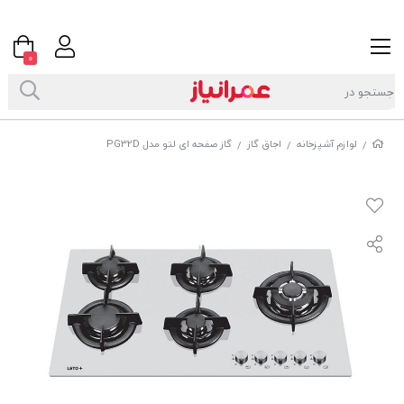
0
لوازم آشپزخانه
اجاق گاز
گاز صفحه ای لتو مدل PG32D
/
/
/