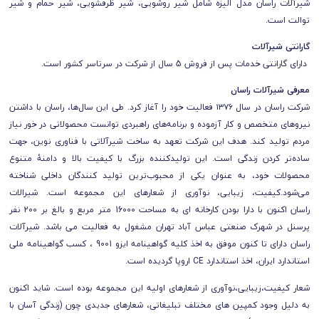
شیرآلات را
سان مدل
الیزه شامل شی
ر روشویی، شیر ظرفشویی، شیر حمام و شیر
توالت است.
گارانتی شیرآلات
دارای
گارانتی خدمات پس از فروش 5 سال از شرکت
در سرتاسر کشور است.
معرفی شیرآلات راسان
شرکت راسان در سال ۱۳۷۶ فعالیت خود را آغاز کرد. طی این سال‌ها، راسان با داشتن
نیروهای متخصص و کار آزموده و برنامه‌های راهبردی توانست محصولاتی در خور نیاز
مردم تولید کند. هدف این شرکت تعهد به ساخت شیرآلاتی با فناوری نوین، جهت
ساده‌تر کردن زندگی است. این تولیدکننده بزرگ با کیفیت بالا و دامنۀ متنوع
محصولات خود، به عنوان یکی از محبوب‌ترین تولید کنندگان داخلی شناخته
می‌شود.کیفیت، زیبایی، نوآوری از شعارهای این مجموعه است. شیرالات
راسان اکنون با دارا بودن کارخانه ای به مساحت 16000 متر مربع و بالغ بر 200 نفر
پرسنل در شهرک صنعتی عباس آباد تهران مشغول به فعالیت می باشد.
شیرآلات
راسان
دارای تا کنون موفق به اخذ کلیه گواهینامه ایزو 9001 ، کسب گواهینامه ملی
استاندارد ایران، اخذ استاندارد CE اروپا گردیده است.
شعار کیفیت،زیبایی،نوآوری از شعارهای اولیه این مجموعه بوده است. شاید اکنون
به دلیل وجود کمپین های مختلف تبلیغاتی، شعارهای جدیدی چون (زندگی آسان با