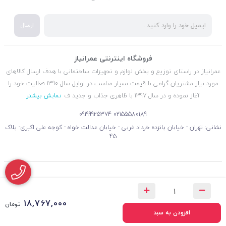
ارسال
فروشگاه اینترنتی عمرانیاز
عمرانیاز در راستای توزیع و پخش لوازم و تجهیزات ساختمانی با هدف ارسال کالاهای
مورد نیاز مشتریان گرامی با قیمت بسیار مناسب در اوایل سال 1390 فعالیت خود را
آغاز نموده و در سال 1397 با ظاهری جذاب و جدید ف
نمایش بیشتر
09199925374
02155580189
نشانی: تهران - خیابان پانزده خرداد غربی - خیابان عدالت خواه - کوچه علی اکبری- پلاک
45
18,767,000
تومان
افزودن به سبد