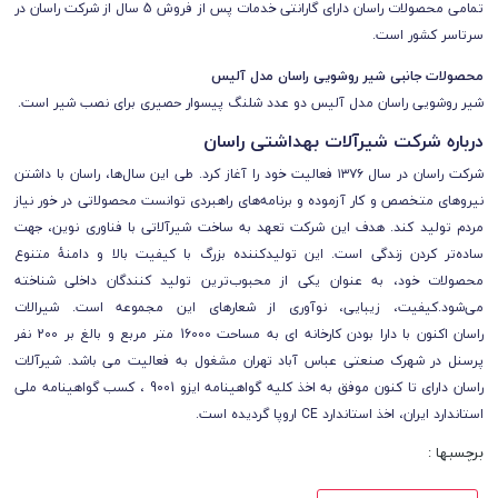
تمامی محصولات راسان
دارای
گارانتی خدمات پس از فروش 5 سال از شرکت راسان
در
سرتاسر کشور است.
محصولات جانبی شیر روشویی راسان مدل آلیس
شیر روشویی راسان مدل آلیس دو عدد شلنگ پیسوار حصیری برای نصب شیر است.
درباره شرکت شیرآلات بهداشتی راسان
شرکت راسان در سال ۱۳۷۶ فعالیت خود را آغاز کرد. طی این سال‌ها، راسان با داشتن
نیروهای متخصص و کار آزموده و برنامه‌های راهبردی توانست محصولاتی در خور نیاز
مردم تولید کند. هدف این شرکت تعهد به ساخت شیرآلاتی با فناوری نوین، جهت
ساده‌تر کردن زندگی است. این تولیدکننده بزرگ با کیفیت بالا و دامنۀ متنوع
محصولات خود، به عنوان یکی از محبوب‌ترین تولید کنندگان داخلی شناخته
می‌شود.
کیفیت، زیبایی، نوآوری از شعارهای این مجموعه است. شیرالات
راسان
اکنون با دارا بودن کارخانه ای به مساحت 16000 متر مربع و بالغ بر 200 نفر
پرسنل در شهرک صنعتی عباس آباد تهران مشغول به فعالیت می باشد.
شیرآلات
راسان
دارای
تا کنون موفق به اخذ کلیه گواهینامه ایزو 9001 ، کسب گواهینامه ملی
استاندارد ایران، اخذ استاندارد CE اروپا گردیده است.
برچسبها :