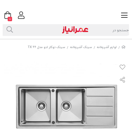
0
لوازم آشپزخانه
سینک آشپزخانه
سینک توکار لتو مدل TX 66
/
/
/