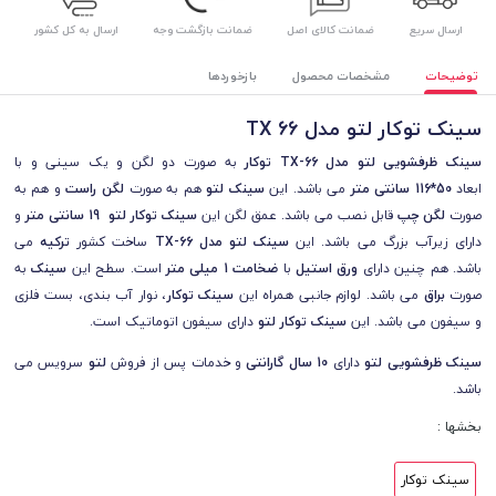
ارسال سریع
ضمانت کالای اصل
ضمانت بازگشت وجه
ارسال به کل کشور
توضیحات
مشخصات محصول
بازخوردها
سینک توکار لتو مدل TX 66
سینک ظرفشویی لتو مدل
TX-66
توکار
به صورت دو لگن و یک سینی و با
ابعاد
50*116
سانتی متر
می باشد
.
این
سینک
لتو
هم به صورت
لگن راست
و هم به
صورت
لگن چپ
قابل نصب می باشد
.
عمق لگن این
سینک توکار لتو
19
سانتی متر
و
دارای زیرآب بزرگ می باشد. این
سینک
لتو مدل
TX-66
ساخت کشور
ترکیه
می
باشد. هم چنین دارای
ورق استیل
با
ضخامت 1
میلی متر
است. سطح این
سینک
به
صورت
براق
می باشد. لوازم جانبی همراه این
سینک توکار
، نوار آب بندی، بست فلزی
و سیفون می باشد. این
سینک توکار لتو
دارای سیفون اتوماتیک است
.
سینک ظرفشویی لتو
دارای
10
سال گارانتی
و خدمات پس از فروش
لتو
سرویس می
باشد
.
بخشها :
سینک توکار