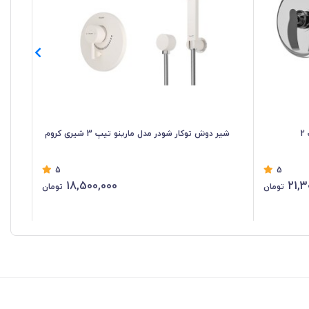
شیر دوش توکار شودر مدل مارینو تیپ 3 شیری کروم
شیر
5
5
18,500,000
21,3
تومان
تومان