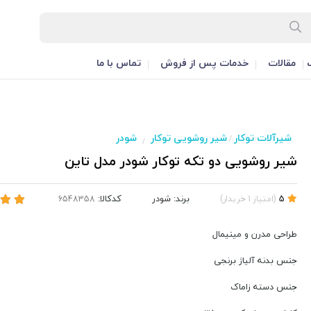
مقالات
خدمات پس از فروش
تماس با ما
شیرآلات توکار
شیر روشویی توکار
شودر
/
/
شیر روشویی دو تکه توکار شودر مدل تاین
برند:
شودر
کدکالا:
5
(
امتیاز
1
خریدار
)
طراحی مدرن و مینیمال
جنس بدنه آلیاژ برنجی
جنس دسته زاماک