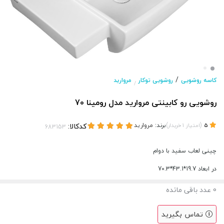
/
کاسه روشویی
روشویی توکار
مروارید
/
روشویی رو کابینتی مروارید مدل رومینا 70
(
)
برند:
مروارید
کدکالا:
5
امتیاز
1
خریدار
چینی لعاب سفید با دوام
در ابعاد 19.7*43.1*70.3
0
عدد باقی مانده
تماس بگیرید