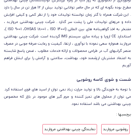
برخورداری از تکنولوژی به روز دنیا در زمره بزرگترین تولیدکنندگان چینی بهداشتی
مطرح بوده بگونه ای که در حال حاضر توانایی تولید بیش از 12 هزار تن در سال را دارد
. این شرکت همراه با گذر زمان توانسته تولیدات خود را از نظر کمی و کیفی افزایش
داده و مرزهای تولیدات ملی را پشت سر گذارد . شرکت چینی بهداشتی مروارید ،
مفتخر به اخذ گواهینامه های بین المللی (ISO 9001 ،OHSAS 18001 ، ISO 14001 )،
استاندارد CE اروپا و پیاده سازی سیستم IMS گردیده است. شرکت چینی بهداشتی
مروارید همواره سعی نموده با نوآوری ، ارتقا، کیفیت و رعایت صرفه جویی در مصرف
عنصر گرانبهای آب در طراحی محصولات و ارائه خدمات مطلوب ، ضمن پاسخ شایسته
به اعتماد مشتریان ارزشمند خود، بهداشت، سلامتی و آرامش را برای ایشان فراهم
آوریم
شست و شوی کاسه روشویی
با توجه به خورندگی بالا و تولید حرارت زیاد نمی توان از اسید های قوی استفاده کرد.
می توان از محلول های تمیز کننده و جرم گیر های موجود در بازار که مخصوص
چینی بهداشتی می باشد استفاده نمود.
برچسبها :
روشویی مروارید
نمایندگی چینی بهداشتی مروارید