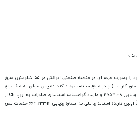
کارخانه تولیدی صنعتی داتیس تولید کننده انواع اجاق گاز صفحه ای( توکار)، هود و فر توکار و سینک می باشد که در سال ۱۳۸۷ فعالیت خود را بصورت حرفه ای در منطقه صنعتی ایوانکی در ۵۵ کیلومتری شرق
ر این مدت توانسته است بالغ بر ۱۲۰ مدل مختلف لوازم آشپزخانه( هود، اجاق گاز و…) را در انواع مختلف تولید کند. داتیس موفق به اخذ انواع
استانداردها و گواهینامه های داخلی و بین المللی گردید. که از جمله استاندارد مدیریت کنترل کیفیت از TUV ایتالیا (ISO 9001:2008) به شماره ردیابی ۴۷۵۳۱۳۸ و دارنده گواهینامه استاندارد صادرات به اروپا CE از
TUV ایتالیا به شماره ردیابی ۴۷۵۳۱۳۹ بوده و دارای نشان استاندارد اجباری جمهوری اسلامی ایران به شماره ردیابی ۷۳۲۱۲۱۲۸۹۵ می باشد.ضمناً اولین دارنده استاندارد ملی به شماره ردیابی ۶۶۴۱۶۳۳۹۲ خدمات پس