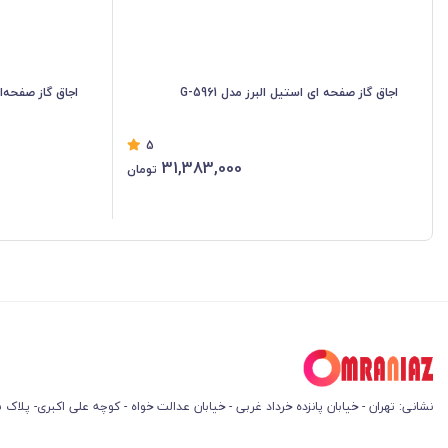
اجاق گاز صفحه ای استیل البرز مدل G-5961
اجاق گاز صفحه‌ای ا
5
31,383,000
تومان
نشانی: تهران - خیابان پانزده خرداد غربی - خیابان عدالت خواه - کوچه علی اکبری- پلاک 45