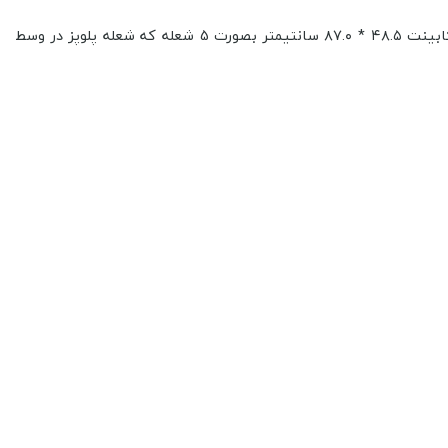
استیل دارای شبکه چدنی پنج تکه با لعاب مات در ابعاد ۵۱ * ۸۹ سانتیمتر، ابعاد برش داخل کابینت ۴۸.۵ * ۸۷.۰ سانتیمتر بصورت 5 شعله که شعله پلوپز در وسط