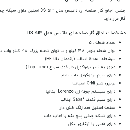
جنس اجاق گاز صفحه ای داتیس مدل DS 513
گاز قرار دارد.
مشخصات اجاق گاز صفحه ای داتیس مدل DS 513
تعداد شعله : 5
توان شعله پلوپز: 3.8 کیلو وات توان شعله بزرگ: ۲.۸ کیلو وات توان شعله متوسط: 1.8 کیلو وات توان شعله کوچک: 1 کیلو وات
سرشعله Sabaf ایتالیا (راندمان بالا HE)
مجهز به شیر ترموکوپل دار فوق سریع (Top Time)
دارای سیم ترموکوپل تاپ تایم
بوبین شیر Orkli اسپانیا
دارای سیستم جرقه زن Lorenzo ایتالیا
دارای سیم فندک Sabaf ایتالیا
صفحه استیل ضد زنگ خش دار
دارای شبکه چدنی پنج تکه با لعاب مات
دارای آهنی با آبکاری نیکل