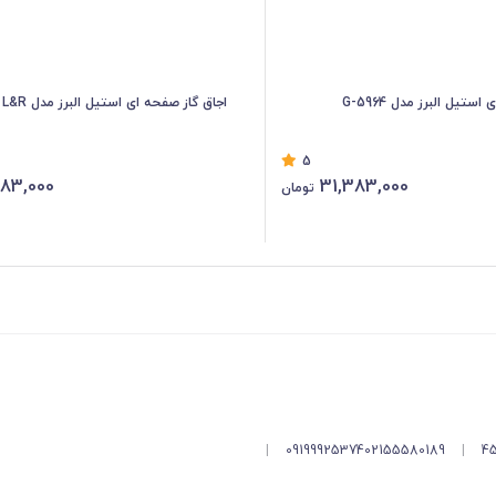
ستیل البرز مدل G-5964
اجاق گاز صفحه ای استیل البرز مدل G-5967 i – L&R
5
383,000
31,383,000
تومان
|
09199925374
02155580189
|