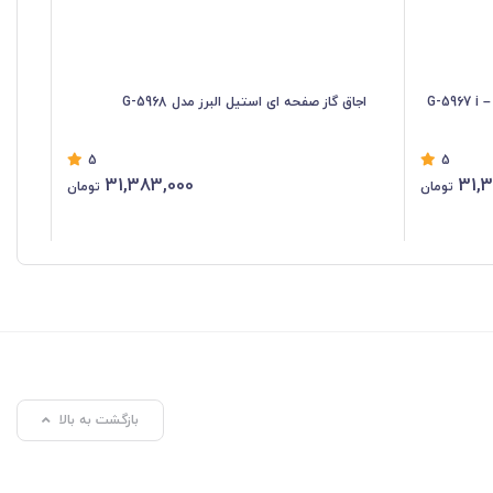
اجاق گاز صفحه ای استیل البرز مدل G-5968
اجا
5
5
31,383,000
31,
تومان
تومان
بازگشت به بالا