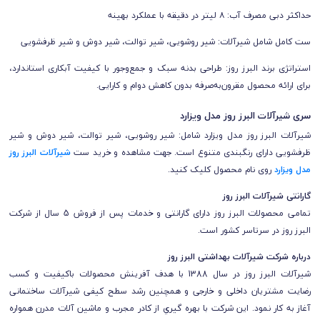
حداکثر دبی مصرف آب: ۸ لیتر در دقیقه با عملکرد بهینه
ست کامل شامل شیرآلات: شیر روشویی، شیر توالت، شیر دوش و شیر ظرفشویی
استراتژی برند البرز روز: طراحی بدنه سبک و جمع‌وجور با کیفیت آبکاری استاندارد،
برای ارائه محصول مقرون‌به‌صرفه بدون کاهش دوام و کارایی.
سری شیرآلات البرز روز مدل ویزارد
شیرآلات
البرز روز
مدل ویزارد شامل: شیر روشویی، شیر توالت، شیر دوش و شیر
ظرفشویی دارای رنگبندی متنوع است.
جهت مشاهده و خرید ست
شیرآلات البرز روز
مدل ویزارد
روی نام محصول کلیک کنید.
گارانتی شیرآلات
البرز روز
تمامی محصولات
البرز روز
دارای گارانتی و خدمات پس از فروش 5 سال از شرکت
البرز روز
در سرتاسر کشور است.
درباره شرکت شیرآلات بهداشتی البرز روز
شیرآلات البرز روز در سال 1388 با هدف آفرینش محصولات باکیفیت و کسب
رضایت مشتریان داخلی و خارجی و همچنین رشد سطح کیفی شیرآلات ساختمانی
آغاز به کار نمود. این شرکت با بهره گیري از کادر مجرب و ماشین آلات مدرن همواره