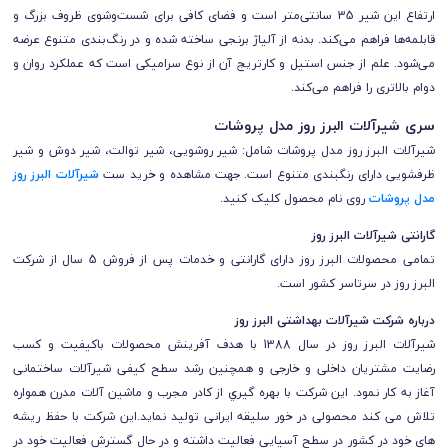
ارتفاع این شیر 35 سانتی‌متر است و فضای کافی برای شست‌وشوی ظروف بزرگ و
قابلمه‌ها فراهم می‌کند. بدنه از آلیاژ برنجی ساخته شده و در رنگ‌بندی متنوع عرضه
می‌شود. علم از جنس استیل و کارتریج آن از نوع سرامیکی است که عملکرد روان و
دوام بالاتری را فراهم می‌کند.
سری شیرآلات البرز روز مدل پروشات
شیرآلات
البرز روز
مدل پروشات
شامل: شیر روشویی، شیر توالت، شیر دوش و شیر
ظرفشویی دارای رنگبندی متنوع است.
جهت مشاهده و خرید ست
شیرآلات البرز روز
مدل پروشات
روی نام محصول کلیک کنید.
گارانتی شیرآلات
البرز روز
تمامی محصولات
البرز روز
دارای گارانتی و خدمات پس از فروش 5 سال از شرکت
البرز روز
در سرتاسر کشور است.
درباره شرکت شیرآلات بهداشتی البرز روز
شیرآلات البرز روز در سال 1388 با هدف آفرینش محصولات باکیفیت و کسب
رضایت مشتریان داخلی و خارجی و همچنین رشد سطح کیفی شیرآلات ساختمانی
آغاز به کار نمود. این شرکت با بهره گیري از کادر مجرب و ماشین آلات مدرن همواره
تلاش می کند محصولی در خور سلیقه ایرانی تولید نماید.این شرکت با حفظ ریشه
های خود در کشور در سطح آسیایی فعالیت داشته و در حال گسترش فعالیت خود در